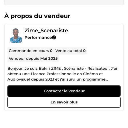
À propos du vendeur
Zime_Scenariste
Performance
Commande en cours
0
Vente au total
0
Vendeur depuis
Mai 2025
Bonjour. Je suis Bakiri ZIME , Scénariste - Réalisateur. J'ai
obtenu une Licence Professionnelle en Cinéma et
Audiovisuel depuis 2023 et j'ai suivi un programme
d'incubation en écriture de Scénario en anglais intitulé
SEME CITY FILM LAB. J'ai écrit plusieurs courts , long
Contacter le vendeur
métrages et séries ; participé à des résidences et ateliers
d'écriture de scénarii. Trois des courts métrages que j'ai
En savoir plus
écrits et réalisés ont été sélectionnés par plusieurs
festivals internationaux de cinéma. J'ai hâte de mettre ma
plume à votre service.