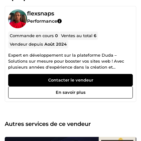
flexsnaps
Performance
Commande en cours
0
Ventes au total
6
Vendeur depuis
Août 2024
Expert en développement sur la plateforme Duda –
Solutions sur mesure pour booster vos sites web ! Avec
plusieurs années d'expérience dans la création et
l'optimisation de widgets sur Duda, j'offre une gamme
complète de services pour transformer vos idées en
Contacter le vendeur
solutions digitales performantes et adaptées à vos
besoins. Que vous cherchiez des widgets préconçus pour
En savoir plus
une intégration rapide, des widgets personnalisés pour
répondre à des exigences spécifiques, ou encore des
services de migration, de modification ou de support, je
vous accompagne à chaque étape. Mon expertise en API et
intégrations tierces vous garantit une parfaite connexion
Autres services de ce vendeur
entre vos services et Duda, tout en respectant les
meilleures pratiques en termes de performance et de
vitesse de chargement. Mes solutions sont non seulement