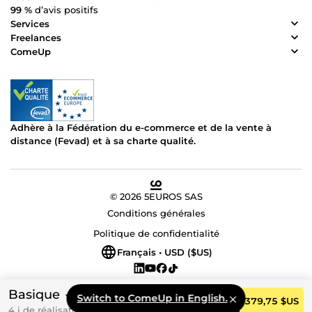
99 %
d’avis positifs
Services
Freelances
ComeUp
Adhère à la Fédération du e-commerce et de la vente à
distance (Fevad) et à sa charte qualité.
© 2026 5EUROS SAS
Conditions générales
Politique de confidentialité
Français • USD ($US)
Basique
Switch to ComeUp in English.
Commander
379,75 $US
4 j de réalisation