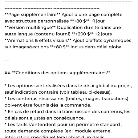
----------------------------------- -----------------------------------------------
----------- ------------------- ------------------------------
**Page supplémentaire** Ajout d'une page complète
avec structure personnalisée **+80 $** +1 jour
**Version multilingue** Duplication du site dans une
autre langue (contenu fourni) **+200 $** +2 jours
**Animations & effets visuels** Ajout d’effets dynamiques
sur images/sections **+80 $** inclus dans délai global
---
## **Conditions des options supplémentaires**
* Les options sont réalisées dans le délai global du projet,
sauf indication contraire (voir tableau ci-dessus).
* Les contenus nécessaires (textes, images, traductions)
doivent être fournis dès la commande.
* En cas de retard dans la transmission des contenus, les
délais sont ajustés en conséquence.
* Les tarifs s’entendent pour un périmètre standard ;
toute demande complexe (ex : module externe,
intégration spécifique) fera l’objet d’un devis.