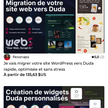
optimisées pour Pagespeed, mais également conçues
pour offrir une expérience utilisateur fluide sur tous les
appareils. Pourquoi travailler avec moi ? Délai rapide :
Installation de widgets en quelques minutes seulement.
Optimisation de la performance : Des solutions qui
boostent la vitesse de votre site. Support et maintenance :
Un accompagnement sur le long terme pour assurer la
pérennité de votre site. Expérience et expertise technique :
Je maîtrise les moindres subtilités de Duda pour offrir des
services haut de gamme à des prix compétitifs. Confiez-
moi votre projet et je m'engage à vous livrer des résultats
qui dépasseront vos attentes !
flexsnaps
5,0
(2)
Je vais migrer votre site WordPress vers Duda
rapide, optimisée et sans stress
À partir de 135,63 $US