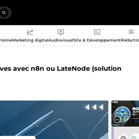
phisme
Marketing digital
Audiovisuel
Site & Développement
Rédacti
tives avec n8n ou LateNode (solution