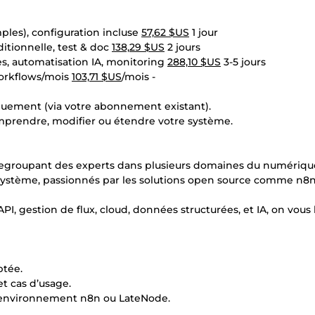
ples), configuration incluse
57,62 $US
1 jour
itionnelle, test & doc
138,29 $US
2 jours
s, automatisation IA, monitoring
288,10 $US
3-5 jours
orkflows/mois
103,71 $US
/mois -
quement (via votre abonnement existant).
mprendre, modifier ou étendre votre système.
 regroupant des experts dans plusieurs domaines du numériqu
 système, passionnés par les solutions open source comme n8
gestion de flux, cloud, données structurées, et IA, on vous 
ptée.
t cas d’usage.
un environnement n8n ou LateNode.