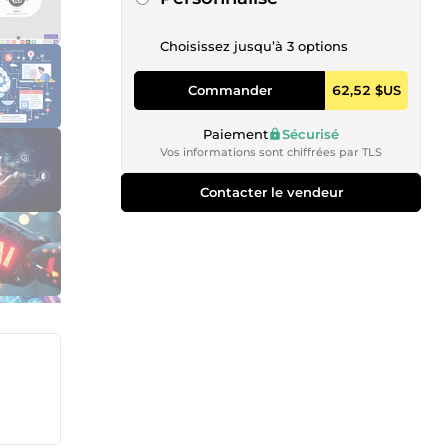
Choisissez jusqu’à 3 options
Commander
62,52 $US
Paiement
Sécurisé
Vos informations sont chiffrées par TLS
Contacter le vendeur