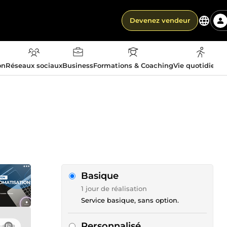
Devenez vendeur
on
Réseaux sociaux
Business
Formations & Coaching
Vie quotidienn
Basique
1 jour de réalisation
Service basique, sans option.
Personnalisé