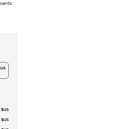
uants.
$US
3 $US
2 $US