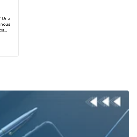
? Une
, nous
vos
in !
avec
s
ormes
n et
 Du
ify
lle,
3
 une
ce
 – Et
gital