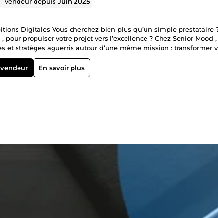
Vendeur depuis
Juin 2025
itions Digitales Vous cherchez bien plus qu’un simple prestataire 
ve , pour propulser votre projet vers l’excellence ? Chez Senior Mood 
s et stratèges aguerris autour d’une même mission : transformer 
lument efficaces. Trouvez la touche senior dont vos projets ont beso
oppement web, mobile et desktop optimisé, sécurisé et scalable , 
 vendeur
En savoir plus
t, WordPress, etc.). ✅ Design Qui Capte &amp; Convertit – Interface
iences utilisateur mémorables. ✅ Stratégie 360° – Du MVP aux platef
ive et axée résultats. ✅ Agilité Sans Compromis – Méthodologies
lais. ✅ Partenaire de Confiance – Un engagement transparent, humai
. 🚀 Nos Domaines de Prédilection Applications Web &amp; Mobile –
rmants et ergonomiques. E-Commerce – Boutiques PrestaShop, Shop
s clients optimisés. Web Design &amp; Branding – Identité visue
– Audit technique, SEO, vitesse et sécurité
lon vos besoins. 📌 &quot;Senior Mood a redéfini nos attentes. Leur
et une référence dans notre secteur.&quot; (Client satisfait depuis 
un digital ambitieux, humain et sans jargon inutile. Que vous soyez
, votre succès est notre moteur. 👉 Discutons sans engagement de 
p d’éclat digital commence ici. 🔗 Contactez-nous dès aujourd’hui
mentWeb #DataAnalysis #Formation #DesignPremium #StratégieDi