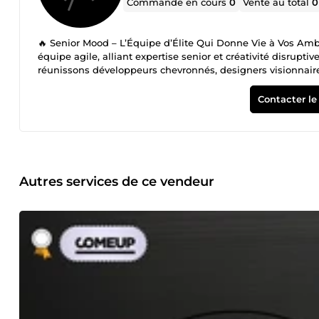
Commande en cours
0
Vente au total
0
🔥 Senior Mood – L’Équipe d’Élite Qui Donne Vie à Vos Amb
équipe agile, alliant expertise senior et créativité disrupti
réunissons développeurs chevronnés, designers visionnaire
idées en solutions digitales puissantes, sur-mesure et réso
💡 Pourquoi Nous Choisir ? ✅ Code Haute Précision – Dével
Contacter le
les dernières techs (PHP Laravel, JavaScript Vue/React/Nux
UX/UI intuitives, identités visuelles percutantes et expér
complexes, nous concevons une architecture solide, évolut
flexibles, réactivité extrême et respect scrupuleux des dé
orienté solution , bien loin des approches en usine à gaz
concept au déploiement, nous bâtissons des outils perfo
Autres services de ce vendeur
&amp; WooCommerce conçues pour vendre, avec des parcour
logos et chartes graphiques qui marquent les esprits. Optimisation &amp; Maintenance 
pour un site toujours au top. Formations – Sur Mesure et se
approche sur-mesure et leur expertise ont fait de notre proj
ans) 💬 Et Si On Parlait de Votre Projet ? Nous croyons en 
start-up en phase de lancement ou une entreprise établie
que nous pourrions accomplir ensemble. Votre prochain cou
passons en mode &quot;Next Level&quot;. ✨ #Développe
#TechElite #SeniorMood