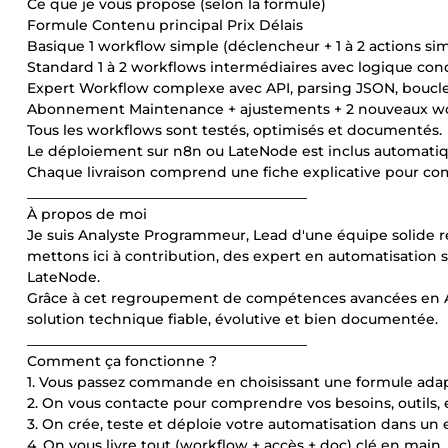
Ce que je vous propose (selon la formule)
Formule Contenu principal Prix Délais
Basique 1 workflow simple (déclencheur + 1 à 2 actions sim
Standard 1 à 2 workflows intermédiaires avec logique cond
Expert Workflow complexe avec API, parsing JSON, boucle
Abonnement Maintenance + ajustements + 2 nouveaux w
Tous les workflows sont testés, optimisés et documentés.
Le déploiement sur n8n ou LateNode est inclus automati
Chaque livraison comprend une fiche explicative pour co
________________________________________
À propos de moi
Je suis Analyste Programmeur, Lead d'une équipe solide
mettons ici à contribution, des expert en automatisation
LateNode.
Grâce à cet regroupement de compétences avancées en API, 
solution technique fiable, évolutive et bien documentée.
________________________________________
Comment ça fonctionne ?
1. Vous passez commande en choisissant une formule ada
2. On vous contacte pour comprendre vos besoins, outils, e
3. On crée, teste et déploie votre automatisation dans 
4. On vous livre tout (workflow + accès + doc) clé en main.