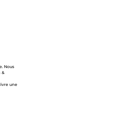
e. Nous
n &
livre une