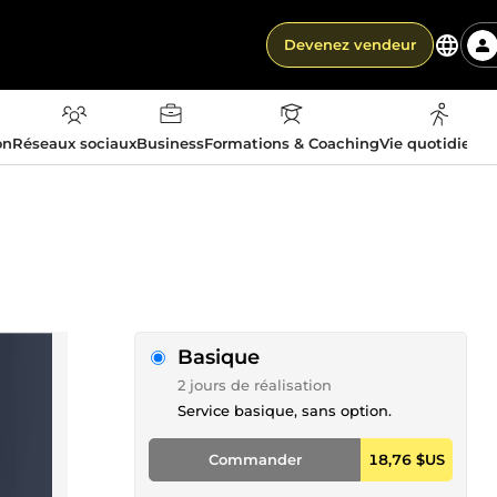
Devenez vendeur
on
Réseaux sociaux
Business
Formations & Coaching
Vie quotidienn
Basique
2 jours de réalisation
Service basique, sans option.
Commander
18,76 $US