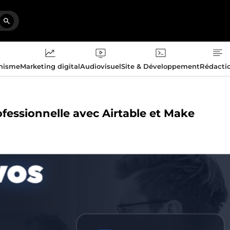
phisme
Marketing digital
Audiovisuel
Site & Développement
Rédacti
ofessionnelle avec Airtable et Make