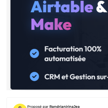
Proposé par
RandrianirinaJea