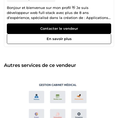
Bonjour et bienvenue sur mon profil 👋 Je suis
développeur web full-stack avec plus de 8 ans
d’expérience, spécialisé dans la création de : Applications
web dynamiques et sur-mesure (Symfony, Vue.js) Sites
vitrines modernes et performants Interfaces responsives
Contacter le vendeur
avec design soigné APIs sécurisées et dashboards
d'administration 💻 Mes technologies favorites : PHP
En savoir plus
(Symfony, Laravel), Vue.js, JavaScript, HTML/CSS, MySQL,
TailwindCSS ⚙️ Ce que je peux faire pour vous : Créer votre
site de A à Z (vitrine, SaaS, e-learning, landing page, etc.)
Développer un backend robuste avec une API REST
sécurisée Intégrer des formulaires, paiements
Autres services de ce vendeur
(Stripe/PayPal), système d’authentification Optimiser votre
site (SEO technique, responsive, rapidité) Mettre à jour ou
corriger un projet existant 🧠 Je suis rigoureux, réactif, à
l’écoute, et toujours prêt à vous proposer des solutions
simples, efficaces et durables. 🎯 Mon objectif : livrer un
travail propre, stable et conforme à vos attentes — dans les
délais. 👉 N’hésitez pas à me contacter, je vous répondrai
rapidement !