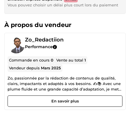
Vous pouvez choisir un délai plus court lors du paiement
À propos du vendeur
Zo_Redactiion
Performance
Commande en cours
0
Vente au total
1
Vendeur depuis
Mars 2025
Zo, passionnée par la rédaction de contenus de qualité,
clairs, impactants et adaptés à vos besoins. ✍️📚 Avec une
plume fluide et une grande capacité d’adaptation, je mets
mes compétences au service de vos projets : articles de
blog, contenus web, documents professionnels,
En savoir plus
présentations, et bien plus encore. 💡 Mes atouts :
Rédaction web optimisée SEO 📈 Articles de blog
captivants 📰 Relecture et correction rigoureuse ✅
Contenus professionnels sur-mesure 🖋️ 📌 Tarif : 15€/heure