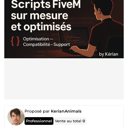
Proposé par
KerianAnimals
Professionnel
Vente au total
0