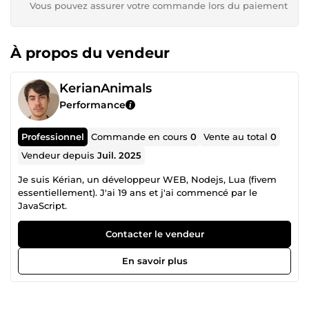
Vous pouvez assurer votre commande lors du paiement
À propos du vendeur
KerianAnimals
Performance
Professionnel
Commande en cours
0
Vente au total
0
Vendeur depuis
Juil. 2025
Je suis Kérian, un développeur WEB, Nodejs, Lua (fivem
essentiellement). J'ai 19 ans et j'ai commencé par le
JavaScript.
Contacter le vendeur
En savoir plus