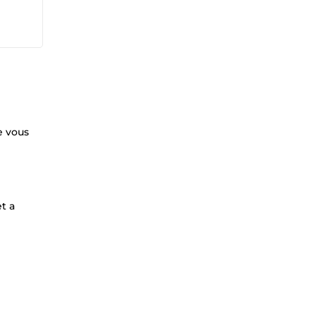
e vous
t a