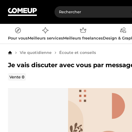
Pour vous
Meilleurs services
Meilleurs freelances
Design & Gra
Vie quotidienne
Écoute et conseils
Accueil
Je vais discuter avec vous par messag
Vente
0