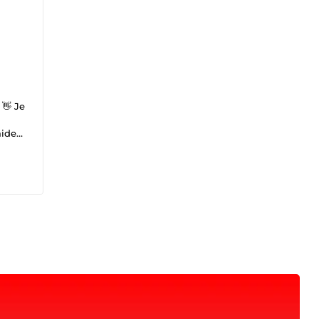
 👋 Je
aider
s ✔
 ✔
Dext.

urs
ent.
Je
aire