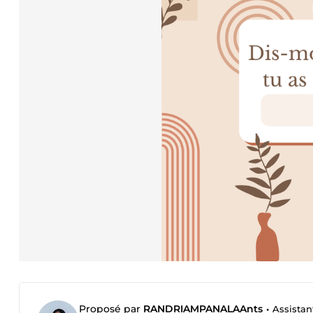
Proposé par
RANDRIAMPANALAAnts
•
Assistan