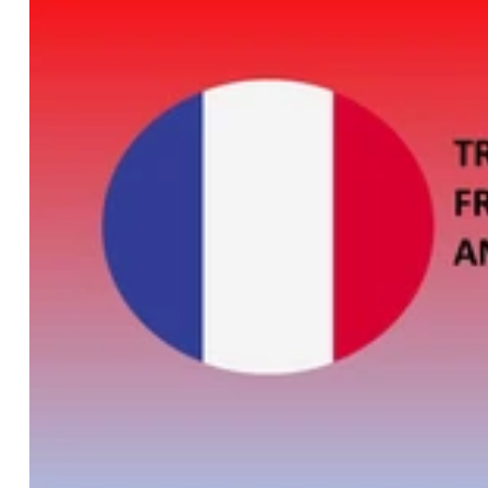
confiance ? 🔹 Polyvalence : Je maîtrise aussi bien la saisie comptable que la traduction bilingue, ce qui vous évite de multiplier les
prestataires 🔹 Expérience concrète : Mon parcours en entr
et des priorités. 🔹 Confidentialité assurée : Je traite vos 
professionnelles. 🔹 Souci du détail : Chaque mission est tra
et flexibilité : Je m’adapte à vos besoins, vos méthodes, vos
Travaillons ensemble Que vous ayez besoin d’une saisie com
correction rapide, je suis à votre disposition. Contactez-m
bientôt 👩‍💻