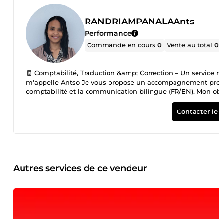
RANDRIAMPANALAAnts
Performance
Commande en cours
0
Vente au total
0
🧾 Comptabilité, Traduction &amp; Correction – Un service r
m'appelle Antso Je vous propose un accompagnement profes
comptabilité et la communication bilingue (FR/EN). Mon obje
à mieux vous concentrer sur l’essentiel. Je propose aussi 
comptables – Fiabilité &amp; organisation Expérimentée en comptabilité , je vous propose une pris
Contacter le
structurée de vos opérations comptables : ✔ Saisie des ach
Rapprochement bancaire ✔ Lettrage des comptes clients e
Pointage des comptes clients et fournisseurs ✔Intégration d
Cela me permet d’assurer un travail fluide, structuré, et c
Traduction &amp; correction bilingue – Clarté, précision e
professionnelle de vos documents du français vers l’anglais e
Autres services de ce vendeur
rapports d’entreprise, documents professionnels et communi
vocabulaire technique adapté. Je suis également correctrice 
grammaire, la syntaxe, la ponctuation et la fluidité – que c
💬 Soutien moral par message : Vous traversez une période d
suis là pour vous écouter avec bienveillance et vous répon