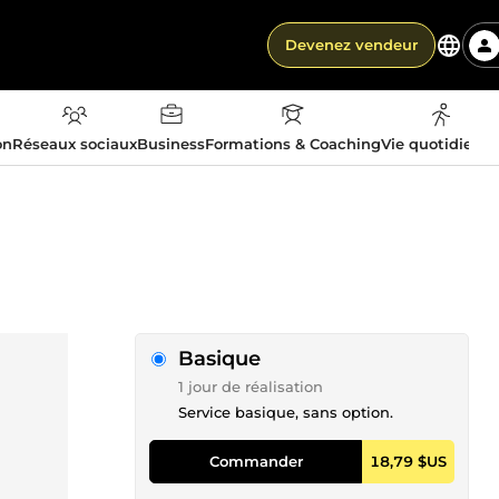
Devenez vendeur
on
Réseaux sociaux
Business
Formations & Coaching
Vie quotidienn
Basique
1 jour de réalisation
Service basique, sans option.
Commander
18,79 $US