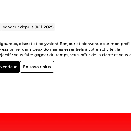
Vendeur depuis
Juil. 2025
igoureux, discret et polyvalent Bonjour et bienvenue sur mon profil
sionnel dans deux domaines essentiels à votre activité : la
ctif : vous faire gagner du temps, vous offrir de la clarté et vous 
aussi un service adapté à vos besoins personnels. 💼 Compétences
e en charge rigoureuse et
 vendeur
En savoir plus
ats, ventes, notes de frais (NDF) ✔ Traitement des relevés bancaire
t fournisseurs ✔ Classement et préparation des pièces comptables
'Ebics Je travaille avec des logiciels reconnus : ACD, MyUnisoft et 
ompatible avec vos habitudes ou celles de votre expert-comptable. 
t professionnalisme En complément, je propose la traduction
t de l’anglais vers le français. J’ai eu l’occasion de traduire plusie
cations internes, en respectant toujours le sens, le ton et le
bilingue : je corrige vos textes pour améliorer l’orthographe, la
e soit pour des e-mails, rapports, présentations ou tout autre docum
ifficile ? Vous avez besoin de parler à quelqu’un sans être jugé ? 
dre directement par message, en toute discrétion. 🤝 Pourquoi me f