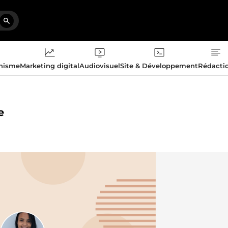
phisme
Marketing digital
Audiovisuel
Site & Développement
Rédacti
e