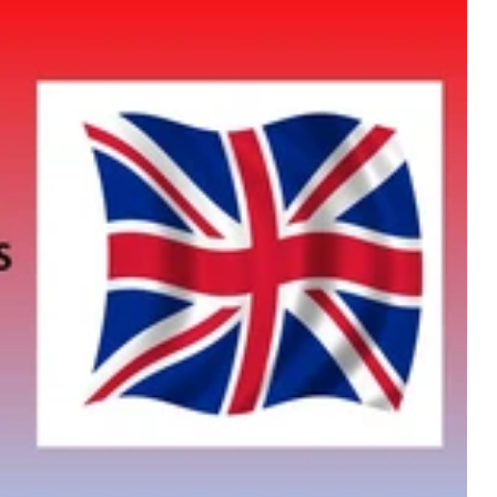
ais
s
coute
ès