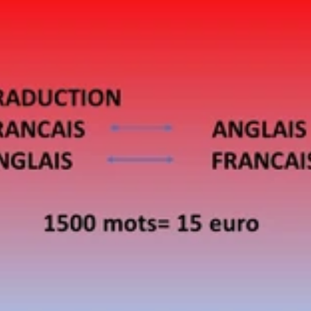
eprise m’a appris à être autonome, réactive et respectueuse des dél
documents avec la plus grande discrétion et dans le respect des règle
itée avec soin et sérieux, qu’il s’agisse de chiffres ou de mots 🔹 É
 outils. Mon but est de vous faciliter la vie, pas de la compliquer. 📩
ptable ponctuelle, d’un suivi régulier, d’une traduction ou d’une
oi pour discuter de vos besoins ou obtenir un devis personnalisé À tr