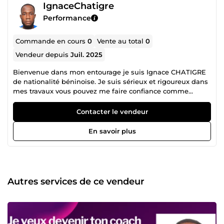
IgnaceChatigre
Performance
Commande en cours
0
Vente au total
0
Vendeur depuis
Juil. 2025
Bienvenue dans mon entourage je suis Ignace CHATIGRE
de nationalité béninoise. Je suis sérieux et rigoureux dans
mes travaux vous pouvez me faire confiance comme
plusieurs d'autres. 💹TRADING 💹 E-COMMERCE 🖌️
GRAPHISME 🎯REVÊTEMENT DE SOL EN RÉSINE &amp;
Contacter le vendeur
ÉPOXY
En savoir plus
Autres services de ce vendeur