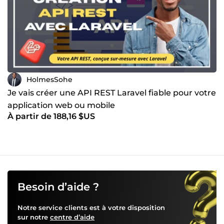
Communication claire et suivi régulier Respect des délais
et des engagements Solutions adaptées à votre budget
Mon objectif : vous aider à développer votre présence en
ligne et à gagner en efficacité grâce à des outils
performants. N’hésitez pas à me contacter pour discuter
de votre projet !
HolmesSohe
Je vais créer une API REST Laravel fiable pour votre
application web ou mobile
À partir de 188,16 $US
Besoin d’aide ?
Notre service clients est à votre disposition
sur notre
centre d’aide