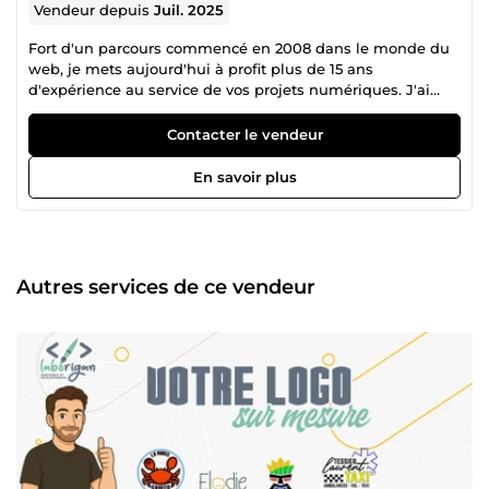
Vendeur depuis
Juil. 2025
Fort d'un parcours commencé en 2008 dans le monde du
web, je mets aujourd'hui à profit plus de 15 ans
d'expérience au service de vos projets numériques. J'ai
évolué aussi bien dans l'ambiance dynamique d'une
startup que dans des structures plus cadrées après un
Contacter le vendeur
rachat par un grand groupe national. Ce double regard me
permet d'allier réactivité, rigueur et adaptabilité.
En savoir plus
Développement, intégration, design, gestion de bases de
données, hébergement, paramétrage serveur ou encore
conduite de projet : ma polyvalence me permet de couvrir
tous les aspects d'un site internet, du back-end à
l'expérience utilisateur. J'ai également enrichi mon
Autres services de ce vendeur
expertise au sein de plusieurs ESN, et réussi un concours
national très sélectif dans le domaine du numérique
public. Aujourd'hui, je propose mes services en freelance
avec un seul objectif : livrer un travail propre, efficace et sur
mesure. Mon plus grand atout ? Être perfectionniste. Mon
plus grand défaut ? L'être un peu trop. Mais c'est cette
exigence qui fait la différence.