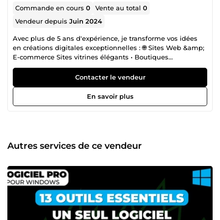
Commande en cours
0
Vente au total
0
Vendeur depuis
Juin 2024
Avec plus de 5 ans d'expérience, je transforme vos idées
en créations digitales exceptionnelles : 🌐 Sites Web &amp;
E-commerce Sites vitrines élégants • Boutiques
WooCommerce • Sites de réservation • Optimisation SEO •
Dépannage technique 📚 Édition Numérique &amp; KDP
Contacter le vendeur
Création d'ebooks professionnels • Mise en forme KDP •
Design de couvertures • Formatage multi-supports •
En savoir plus
Accompagnement publication Pourquoi me choisir ? 👉
Collaboration sur mesure : Je m'adapte à vos besoins pour
un projet qui vous ressemble 👉 Expertise polyvalente :
WordPress, WooCommerce, édition numérique et UX/UI 👉
Approche moderne : Designs contemporains et efficaces
Autres services de ce vendeur
pour tous vos projets Votre satisfaction est ma priorité. Je
dépasse vos attentes pour donner vie à vos projets
numériques. 💡 Contactez-moi dès aujourd'hui et
démarquez-vous avec des créations qui impressionnent !