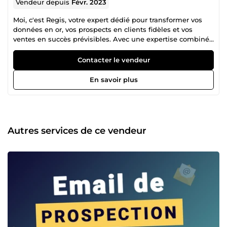
Vendeur depuis
Févr. 2023
Moi, c'est Regis, votre expert dédié pour transformer vos
données en or, vos prospects en clients fidèles et vos
ventes en succès prévisibles. Avec une expertise combinée
en analyse de données pointue, rédaction de mails de
prospection ultra-efficaces et création de tunnels de vente
Contacter le vendeur
optimisés, je vous offre bien plus qu'un service : un
véritable levier de croissance. Ce que vous gagnez en
En savoir plus
travaillant avec moi : Clarté &amp; Décision (Data) : Fini les
chiffres bruts ! Je transforme vos données complexes en
insights clairs et exploitables qui guident vos stratégies et
maximisent votre ROI. Impact &amp; Conversion (Mails de
Prospection) : Vos emails ne seront plus jamais ignorés. Je
Autres services de ce vendeur
conçois des messages personnalisés et persuasifs qui
captent l'attention, engagent vos prospects et génèrent
des rendez-vous qualifiés. Flux &amp; Profits (Tunnels de
Vente) : Imaginez un parcours client fluide, depuis la
découverte jusqu'à l'achat. Je bâtis pour vous des tunnels
de vente automatisés et performants qui transforment vos
visiteurs en acheteurs satisfaits, sans effort. Mon approche
est simple : comprendre vos objectifs, analyser vos besoins
et déployer des stratégies sur mesure qui livrent des
résultats concrets. Des stratégies qui, une fois mises en