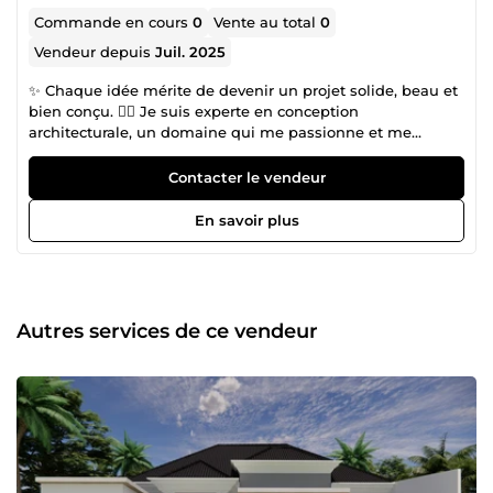
Commande en cours
0
Vente au total
0
Vendeur depuis
Juil. 2025
✨ Chaque idée mérite de devenir un projet solide, beau et
bien conçu. 👷‍♀️ Je suis experte en conception
architecturale, un domaine qui me passionne et me
pousse chaque jour à allier créativité, rigueur et
innovation. Ce que j’aime le plus ? Transformer une simple
Contacter le vendeur
idée en un projet concret, stable et bien pensé. J’ai acquis
de belles expériences, autant sur le plan technique que
En savoir plus
dans la conception. Je travaille avec des outils comme
Archicad, AutoCAD, Revit, SketchUp, Enscape, Lumion, D5
Render, Twinmotion et Robot. Chaque projet est pour moi
un défi à relever — et j’adore les défis. Si vous avez une
idée, même floue, je suis là pour vous accompagner du
Autres services de ce vendeur
premier trait jusqu’à la réalisation, avec sérieux, conseils et
respect des normes. 🌟 Confiez-moi vos idées… je leur
donnerai forme avec passion et précision.