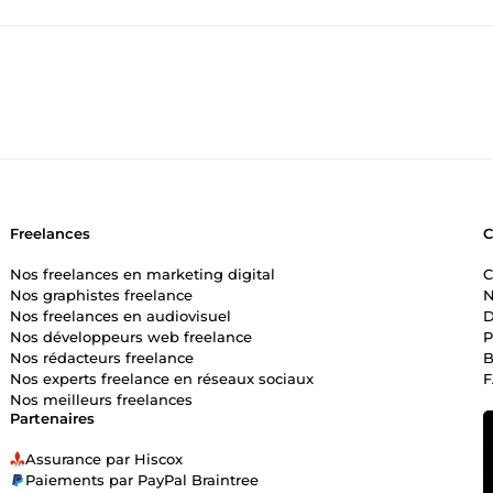
qui répondent aux besoins de mes clients. Mon portefeuille, que je
er créativité et fonctionnalité pour obtenir des résultats exceptionne
ehance.net/NASSIMRH ou vous trouverez aussi les liens de tous mes
via ma page facebook : @nassimrh. Je suis enthousiaste à l'idée de
 freelancer ou par projet pour contribuer à la croissance de votre
ec votre équipe pour garantir que chaque projet reflète l'excellence 
ter à mon Emailou sur whatsapp au pour initier une conversation. 
n fructueuse avec vous et de contribuer à son succès continu, avec u
ement, Nassim Rh
Freelances
Nos freelances en marketing digital
C
Nos graphistes freelance
N
Nos freelances en audiovisuel
D
Nos développeurs web freelance
P
Nos rédacteurs freelance
B
Nos experts freelance en réseaux sociaux
Nos meilleurs freelances
Partenaires
Assurance par Hiscox
Paiements par PayPal Braintree