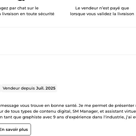
gez par chat sur le
Le vendeur n’est payé que
a livraison en toute sécurité
lorsque vous validez la livraison
Vendeur depuis
Juil. 2025
e message vous trouve en bonne santé. Je me permet de présenter
 de tous types de contenu digital, SM Manager, et assistant virtuel
tant que graphiste avec 9 ans d'expérience dans l'industrie, j'ai e
e conception logos, à la création de contenu digital varié, et du
éments visuels qui non seulement captivent l'attention, mais qui
En savoir plus
rque. Mon approche consiste à comprendre les objectifs spécifiqu