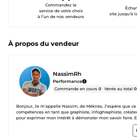
Commandez le
Échan
service de votre choix
site jusqu’à l
à l’un de nos vendeurs
À propos du vendeur
NassimRh
Performance
Commande en cours
0
Vente au total
0
Bonjour, Je m'appelle Nassim, de Méknes, J'espère que c
compétences en tant que graphiste, infoghraphiste, créateur
pour exprimer mon intérêt à démonster mon savoir faire. En 
privilège de travailler sur une variété de projets créatifs, d
branding...etc . Mon expertise réside dans la création d'él
transmettent également efficacement le message de la ma