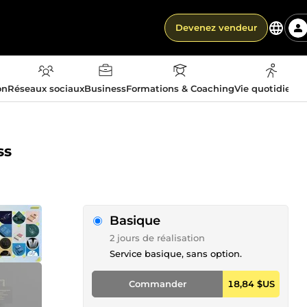
Devenez vendeur
on
Réseaux sociaux
Business
Formations & Coaching
Vie quotidienn
ss
Basique
2 jours de réalisation
Service basique, sans option.
Commander
18,84 $US