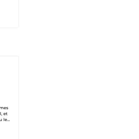
 mes
, et
u le
es de