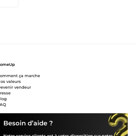
ls,
et
Je
ne
ComeUp
omment ça marche
os valeurs
evenir vendeur
resse
log
FAQ
Besoin d’aide ?
Notre service clients est à votre disposition sur notre