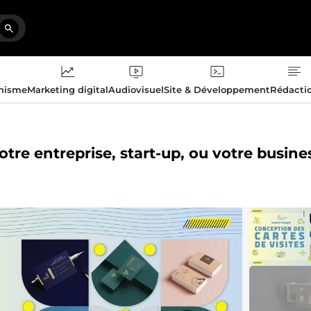
phisme
Marketing digital
Audiovisuel
Site & Développement
Rédacti
votre entreprise, start-up, ou votre busine