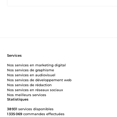
chaque projet et à créer des solutions graphiques uniques 
serais ravi de partager avec vous, illustre ma capacité à alli
vous le trouverez sur mon compte Behance sur le lien : b
comptes sur ma page présentative : linktr.ee/nassimrh ou 
collaborer avec votre société/entreprise/équipe en tant que
marque. Je suis prêt à travailler en étroite collaboration av
l'alignement avec vos objectifs. N'hésitez pas à me contac
suis impatient d'explorer la possibilité d'une collaboratio
marge de profit la plus réduite dans le domaine. Cordial
Services
Nos services en marketing digital
Nos services de graphisme
Nos services en audiovisuel
Nos services de développement web
Nos services de rédaction
Nos services en réseaux sociaux
Nos meilleurs services
Statistiques
38 931
services disponibles
1 335 069
commandes effectuées