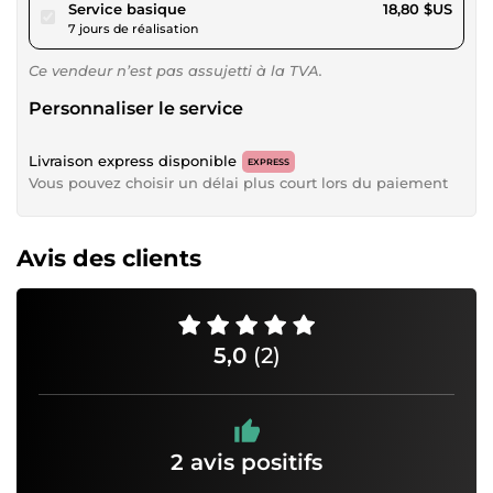
pour 17,32 $US
Service basique
18,80 $US
7 jours de réalisation
Ce vendeur n’est pas assujetti à la TVA.
Personnaliser le service
Livraison express disponible
EXPRESS
Vous pouvez choisir un délai plus court lors du paiement
Avis des clients
5,0
(2)
2 avis positifs