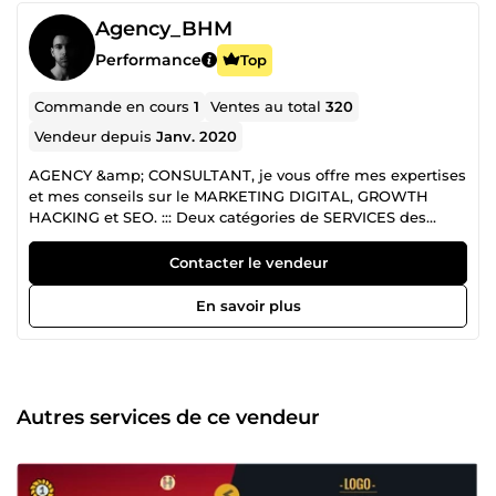
Agency_BHM
Performance
Top
Commande en cours
1
Ventes au total
320
Vendeur depuis
Janv. 2020
AGENCY &amp; CONSULTANT, je vous offre mes expertises
et mes conseils sur le MARKETING DIGITAL, GROWTH
HACKING et SEO. ::: Deux catégories de SERVICES des
FORMATIONS &amp; PRESTATION DE SERVICES en
MARKETING. PRESTATION DE SERVICES : Si vous avez un
Contacter le vendeur
entreprise, site ou compte de réseaux social, je suis là pour
vous aidez à développer dans votre IMAGE DE MARQUE et
En savoir plus
votre BRANDING essentiel en 2026. FORMATIONS : Je vous
propose des formations dans le Marketing Digital : Le mot
de la fin et surtout le début d'une collaboration, le dernier
ingrédient pour réussir dans le business sur internet et un
mental de GAGNANT et PASSER A L'ACTION... ✔️ AGENCY
Autres services de ce vendeur
&amp; CONSULTANT BHM