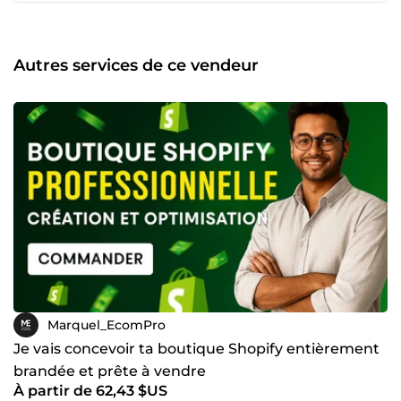
univers, ton marché et tes objectifs. Mes clients apprécient
particulièrement : 🔹 la qualité de mes livraisons 🔹 ma
réactivité 🔹 et mon souci du détail 👉 Tu veux une
boutique qui te démarque vraiment ? Discutons de ton
Autres services de ce vendeur
projet !
Marquel_EcomPro
Je vais concevoir ta boutique Shopify entièrement
brandée et prête à vendre
À partir de 62,43 $US