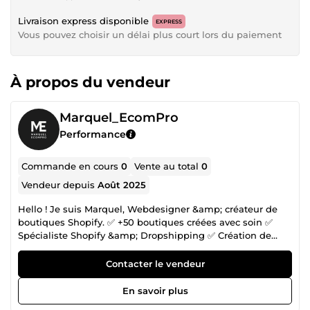
Livraison express disponible
EXPRESS
Vous pouvez choisir un délai plus court lors du paiement
À propos du vendeur
Marquel_EcomPro
Performance
Commande en cours
0
Vente au total
0
Vendeur depuis
Août 2025
Hello ! Je suis Marquel, Webdesigner &amp; créateur de
boutiques Shopify. ✅ +50 boutiques créées avec soin ✅
Spécialiste Shopify &amp; Dropshipping ✅ Création de
boutiques en ligne prêtes à vendre ✅ Design
professionnel &amp; responsive 🚀 J’aide les entrepreneurs
Contacter le vendeur
à lancer leur business en ligne sans stress, grâce à des
boutiques modernes, intuitives et optimisées pour la
En savoir plus
conversion. Chaque projet est pensé sur-mesure pour ton