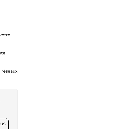
votre
ète
, réseaux
t
$US