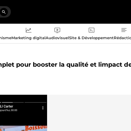
phisme
Marketing digital
Audiovisuel
Site & Développement
Rédacti
plet pour booster la qualité et limpact d