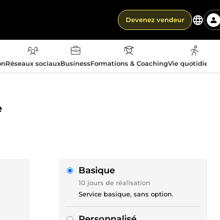
Devenez vendeur
on
Réseaux sociaux
Business
Formations & Coaching
Vie quotidienn
e
Basique
10 jours de réalisation
Service basique, sans option.
Personnalisé