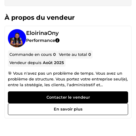
À propos du vendeur
EloirinaOny
Performance
Commande en cours
0
Vente au total
0
Vendeur depuis
Août 2025
🎯 Vous n'avez pas un problème de temps. Vous avez un
problème de structure. Vous portez votre entreprise seul(e),
entre la stratégie, les clients, l'administratif et
l'opérationnel et vous sentez que ça déborde. Le problème,
ce n'est pas (que) le manque de temps : c'est l'absence
Contacter le vendeur
d'une organisation qui tient la route quand votre activité
grossit. Je suis Rina, Assistante Virtuelle Stratégique. Mon
En savoir plus
rôle n'est pas de &quot;faire des tâches&quot; , c'est de
penser votre organisation avec vous, pour que votre
business tourne même quand vous n'êtes pas dessus. 🔧
Ce que je peux prendre en charge : 🗂️ Organisation &amp;