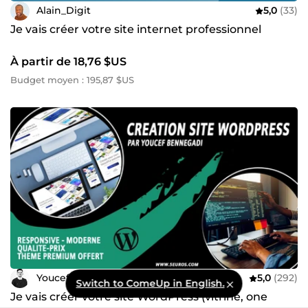
Alain_Digit
5,0
(33)
Je vais créer votre site internet professionnel
À partir de 18,76 $US
Budget moyen : 195,87 $US
Youcef_web
5,0
(292)
Switch to ComeUp in English.
Je vais créer votre site WordPress (vitrine, one