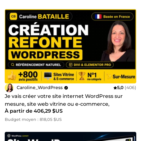
Caroline_WordPress
5,0
(406)
Je vais créer votre site internet WordPress sur
mesure, site web vitrine ou e-commerce,
À partir de 406,29 $US
Elementor Pro - Divi
Budget moyen : 818,05 $US