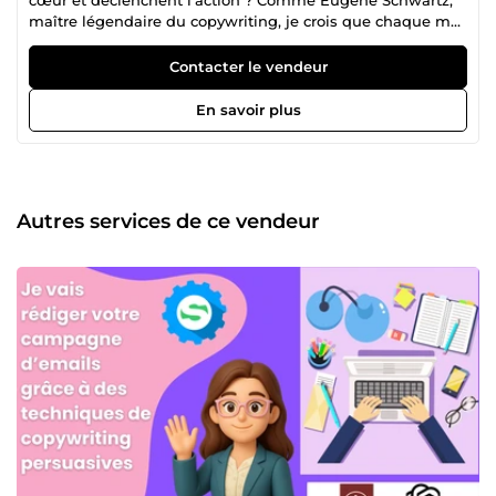
maître légendaire du copywriting, je crois que chaque mot
peut captiver, émouvoir, et surtout… convertir. Mon rôle :
traduire l’essence de votre offre en messages puissants et
Contacter le vendeur
authentiques, qui résonnent profondément avec vos
clients. 🎯Ma promesse: aller au-delà des mots.
En savoir plus
Comprendre ce qui anime vos prospects, percevoir leurs
désirs, leurs freins, et formuler votre message avec une
précision émotionnelle qui déclenche une réaction
instinctive. Dans un monde saturé de contenu, ce n’est
pas le bruit qui marque les esprits, mais la clarté, la
Autres services de ce vendeur
justesse et l’émotion. Mon objectif ? Que vos textes ne
soient pas seulement lus, mais ressentis et qu'ils inspirent
l’action. 🚀 Que vous cherchiez un storytelling puissant,
des pages de vente irrésistibles, ou des campagnes qui
fédèrent votre communauté, je vous accompagne avec des
mots qui font mouche. 🔗 Disponible sur ComeUp, je mets
ma plume au service de votre vision pour créer un impact
durable et mémorable. Parce qu’un mot juste peut tout
changer, écrivons cette transformation ensemble.
Contactez-moi dés maintenant, par message 📩 ou par
appel 📞, et discutant le prochain projet pour éclater vos
prochaines ventes.