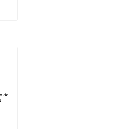
n de
t
e
e,
. 🚀✨
ce