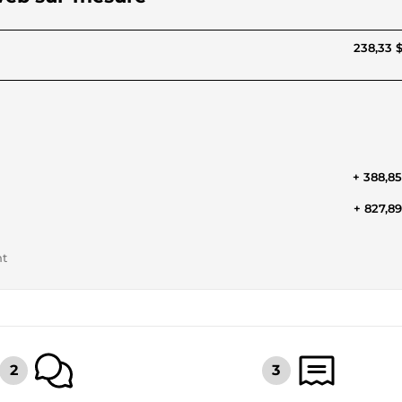
238,33 
+ 388,8
+ 827,8
nt