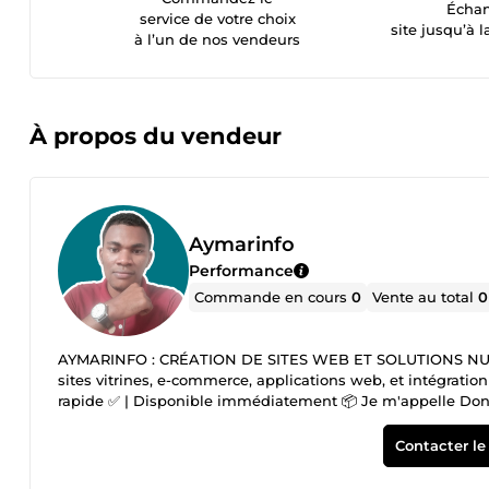
Échan
service de votre choix
site jusqu’à l
à l’un de nos vendeurs
À propos du vendeur
Aymarinfo
Performance
Commande en cours
0
Vente au total
0
AYMARINFO : CRÉATION DE SITES WEB ET SOLUTIONS NUMÉR
sites vitrines, e-commerce, applications web, et intég
rapide ✅ | Disponible immédiatement 📦 Je m'appelle Dony, 
numériques. 🌐💻 Avec une expertise dans la conception de s
vous propose des solutions adaptées à vos besoins spécifiq
Contacter le
vendre vos produits en ligne, ou développer une application
Chaque projet est abordé avec une attention particulière 