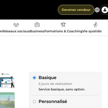
Devenez vendeur
on
Réseaux sociaux
Business
Formations & Coaching
Vie quotidienn
Basique
5 jours de réalisation
Service basique, sans option.
Personnalisé