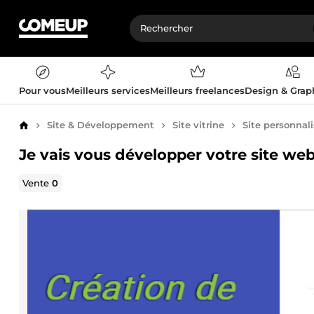
Pour vous
Meilleurs services
Meilleurs freelances
Design & Gra
Site & Développement
Site vitrine
Site personnal
Accueil
Je vais vous développer votre site we
Vente
0