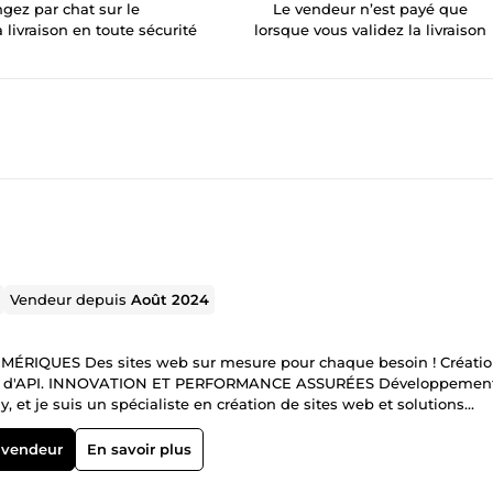
gez par chat sur le
Le vendeur n’est payé que
a livraison en toute sécurité
lorsque vous validez la livraison
Vendeur depuis
Août 2024
IQUES Des sites web sur mesure pour chaque besoin ! Créatio
ration d'API. INNOVATION ET PERFORMANCE ASSURÉES Développemen
et je suis un spécialiste en création de sites web et solutions
ites vitrines, e-commerce, applications web et intégration d'API, j
ues. Que vous ayez besoin d'un site pour présenter votre entrepris
 vendeur
En savoir plus
 web fonctionnelle, je suis là pour transformer vos idées en réalité
aux détails pour garantir une performance optimale et une expérien