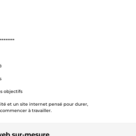
********
é
s
s objectifs
té et un site internet pensé pour durer,
 commencer à travailler.
 web sur-mesure