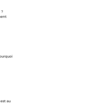
 ?
ment
pourquoi
 est au