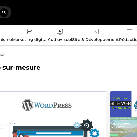
phisme
Marketing digital
Audiovisuel
Site & Développement
Rédacti
isé
b sur-mesure