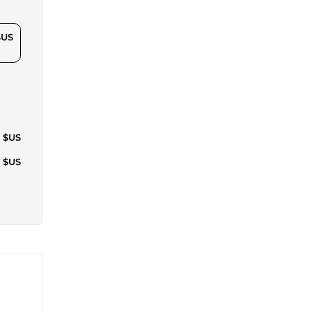
$US
5 $US
9 $US