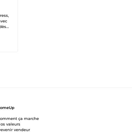
ress,
avec
 dès
ComeUp
omment ça marche
os valeurs
evenir vendeur