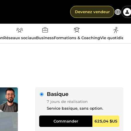
Devenez vendeur
on
Réseaux sociaux
Business
Formations & Coaching
Vie quotidienn
Basique
7 jours de réalisation
Service basique, sans option.
Commander
625,04 $US