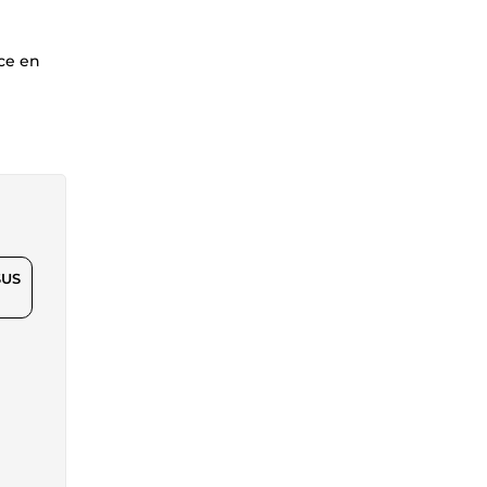
nce en
$US