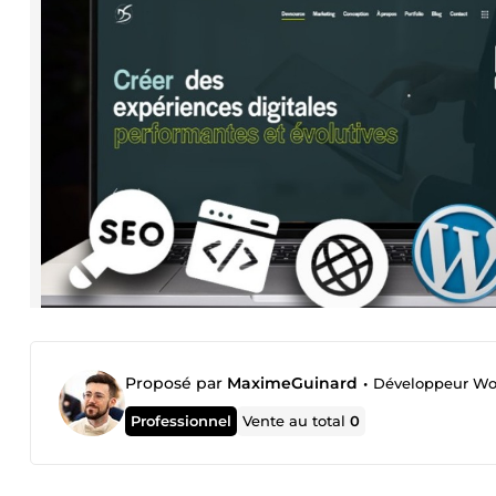
Proposé par
MaximeGuinard
•
Développeur Wor
Professionnel
Vente au total
0