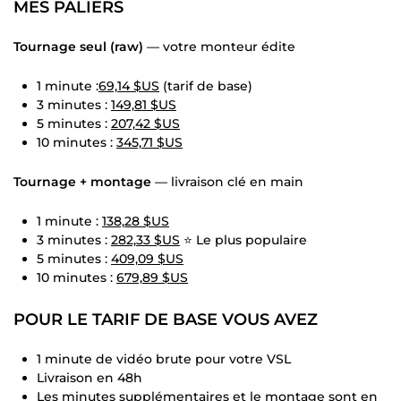
MES PALIERS
Tournage seul (raw)
— votre monteur édite
1 minute :
69,14 $US
(tarif de base)
3 minutes :
149,81 $US
5 minutes :
207,42 $US
10 minutes :
345,71 $US
Tournage + montage
— livraison clé en main
1 minute :
138,28 $US
3 minutes :
282,33 $US
⭐ Le plus populaire
5 minutes :
409,09 $US
10 minutes :
679,89 $US
POUR LE TARIF DE BASE VOUS AVEZ
1 minute de vidéo brute pour votre VSL
Livraison en 48h
Les minutes supplémentaires et le montage sont en