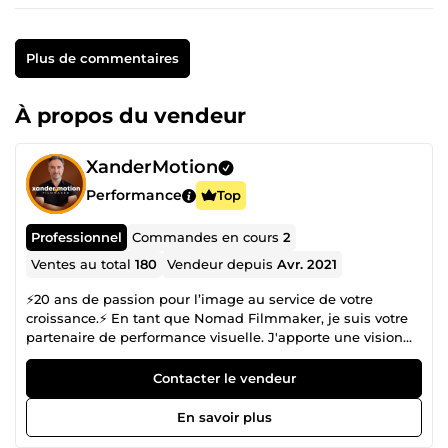
Plus de commentaires
À propos du vendeur
XanderMotion
Performance
Top
Professionnel
Commandes en cours
2
Ventes au total
180
Vendeur depuis
Avr. 2021
⚡20 ans de passion pour l’image au service de votre
croissance.⚡ En tant que Nomad Filmmaker, je suis votre
partenaire de performance visuelle. J'apporte une vision
cinématographique et une maîtrise des VFX iA pour
transformer vos spectateurs en clients engagés. 🤝
Contacter le vendeur
Pourquoi me confier vos productions ? Track Record 2025 :
Plus de 350 publicités produites avec un succès prouvé
En savoir plus
pour des marques Tech et Travel 📈 Vision Hybride :