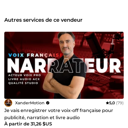
Exigence esthétique du cinéma alliée à la psychologie de
la conversion UGC 🎥 VFX &amp; AI VFX : Des effets visuels
impressionants et souvent plus besoin d'envoyer votre
produit; je le recréer en IA 🤖 Pro &amp; International :
Autres services de ce vendeur
Entrepreneur enregistré en Europe, je garantis un
workflow organisé, une communication directe et un
respect strict de vos objectifs business. Je suis souvent en
voyage en Asie, donc vous pouvez exploiter mes décors
naturels et futuristes pour vos vidéos! ✈️ 🛠 Mes axes
d'intervention : UGC Performance : Création de publicités
percutantes pour TikTok, Reels et Shorts 🤳 Travel &amp;
Luxury Hôtellerie : Réalisation de contenus esthétiques
(Drone &amp; Cinéma) 🚁 Fiction Series : Conception de
séries de contenus pour fidéliser votre audience sur le long
terme. 🍿 Pas de blabla. Des résultats! ⚡ ➡️ Sélectionnez le
service adapté à vos besoins ci-dessous et donnons une
dimension cinématographique à votre marque.
XanderMotion
5,0
(79)
Je vais enregistrer votre voix-off française pour
publicité, narration et livre audio
À partir de 31,26 $US