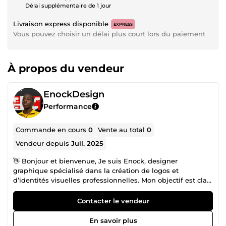
Délai supplémentaire de 1 jour
Livraison express disponible
EXPRESS
Vous pouvez choisir un délai plus court lors du paiement
À propos du vendeur
EnockDesign
Performance
Commande en cours
0
Vente au total
0
Vendeur depuis
Juil. 2025
👋 Bonjour et bienvenue, Je suis Enock, designer
graphique spécialisé dans la création de logos et
d’identités visuelles professionnelles. Mon objectif est clair
: vous aider à transformer votre projet en une marque forte,
crédible et mémorable grâce à un design qui attire l’œil et
Contacter le vendeur
inspire confiance. 🚀 L’importance d’une identité visuelle
forte Aujourd’hui, votre image est votre premier argument
En savoir plus