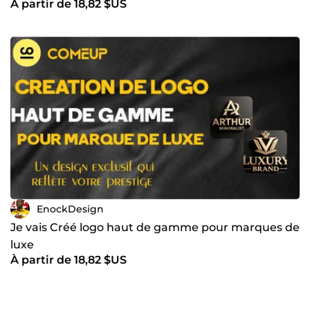
À partir de 18,82 $US
Ma mission Je ne crée pas seulement des logos. Je
construis avec vous une image qui inspire confiance, attire
vos clients et vous aide à vous imposer sur votre marché.
Car une identité visuelle réussie, c’est bien plus qu’un
dessin : c’est un investissement qui fait grandir votre
projet jour après jour. 👉 Vous êtes prêt à donner à votre
projet une image professionnelle et mémorable ?
Commandez dès maintenant mon Pack Basic à 15 € et
faisons ensemble le premier pas vers une identité qui fera
briller votre marque ✨
EnockDesign
Je vais Créé logo haut de gamme pour marques de
luxe
À partir de 18,82 $US