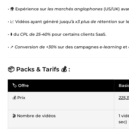
•⁠ ⁠🌍 Expérience sur
les marchés anglophones
(US/UK) ava
•⁠ ⁠📈 Vidéos ayant généré jusqu’à
x3 plus de rétention
sur le
•⁠ ⁠⬇️ du
CPL de 25-40%
pour certains clients SaaS.
•⁠ ⁠↗️
Conversion de +30%
sur des campagnes
e-learning
et
📦 Packs & Tarifs 💰 :
🏷️ Offre
Basi
💰 Prix
225,
🎬 Nombre de vidéos
1 vid
sec)