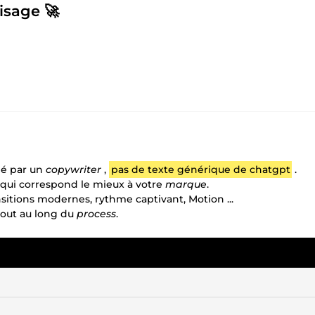
isage 🚀
igé par un
copywriter
,
pas de texte générique de chatgpt
.
qui correspond le mieux à votre
marque
.
ansitions modernes, rythme captivant, Motion ...
out au long du
process
.