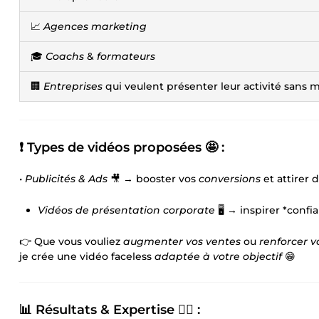
📈
Agences marketing
🎓
Coachs
&
formateurs
🏢
Entreprises
qui veulent présenter leur activité sans m
❗ Types de vidéos proposées 🤩 :
•⁠ ⁠
Publicités & Ads
🎥 → booster vos
conversions
et attirer 
Vidéos de présentation corporate
🖥️ → inspirer *confia
👉 Que vous vouliez
augmenter vos ventes
ou
renforcer 
je crée une vidéo faceless
adaptée à votre objectif
😁
📊 Résultats & Expertise 👇🏻 :