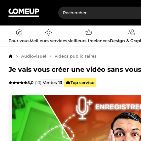
Pour vous
Meilleurs services
Meilleurs freelances
Design & Gra
Audiovisuel
Vidéos publicitaires
Accueil
Je vais vous créer une vidéo sans vou
5,0
(13)
Ventes
13
Top service