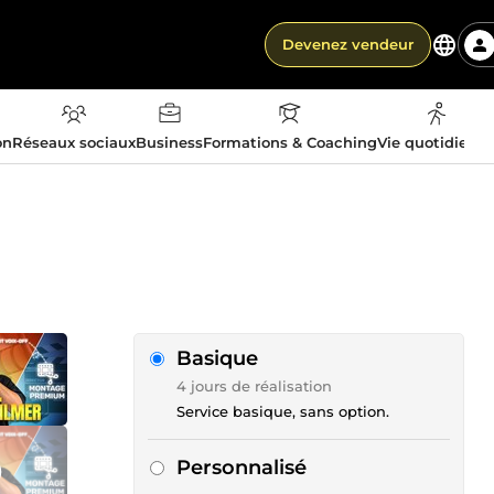
Devenez vendeur
on
Réseaux sociaux
Business
Formations & Coaching
Vie quotidienn
Basique
4 jours de réalisation
Service basique, sans option.
Personnalisé