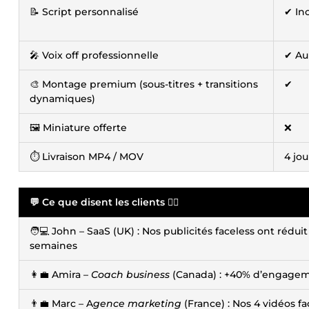
📝 Script personnalisé
✔ In
🎤 Voix off professionnelle
✔ Au
🎨 Montage premium (sous-titres + transitions
✔
dynamiques)
🖼️ Miniature offerte
❌
⏱️ Livraison MP4 / MOV
4 jou
💬 Ce que disent les clients 👇🏻
🧑💻 John – SaaS (UK) : Nos publicités faceless ont rédui
semaines
👩💼 Amira –
Coach business
(Canada) : +40% d’engageme
👨💼 Marc – A
gence marketing
(France) : Nos 4 vidéos f