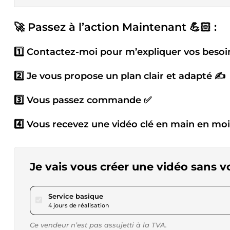
🚀 Passez à l’action Maintenant 💪🏻 :
1️⃣ Contactez-moi pour m’expliquer vos besoi
2️⃣ Je vous propose un plan clair et adapté ✍️
3️⃣ Vous passez commande ✅
4️⃣ Vous recevez une vidéo clé en main en moin
Je vais vous créer une vidéo sans v
pour 225,36 $US
Service basique
4 jours de réalisation
Ce vendeur n’est pas assujetti à la TVA.