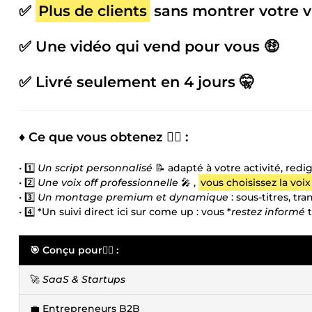
✅
Plus de clients
sans montrer votre v
✅ Une vidéo qui vend pour vous 🤑
✅ Livré seulement en 4 jours 🤫
♦️ Ce que vous obtenez 👇🏻 :
•⁠ ⁠1️⃣
Un script personnalisé
📝 adapté à votre activité, red
•⁠ ⁠2️⃣
Une voix off professionnelle
🎤 ,
vous choisissez la voix
•⁠ ⁠3️⃣
Un montage premium et dynamique
: sous-titres, tr
•⁠ ⁠4️⃣ *Un suivi direct ici sur come up : vous *
restez informé
t
🎯 Conçu pour👇🏻 :
🚀
SaaS & Startups
💼 Entrepreneurs B2B