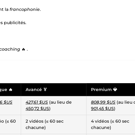
nt la
francophonie
.
s publicités.
coaching
🔥 .
que 🔥
Avancé 🏅
Premium 💎
36 $US
427,61 $US
(au lieu de
808,99 $US
(au lieu 
450,72 $US
)
901,45 $US
)
éo (≤ 60
2 vidéos (≤ 60 sec
4 vidéos (≤ 60 sec
chacune)
chacune)