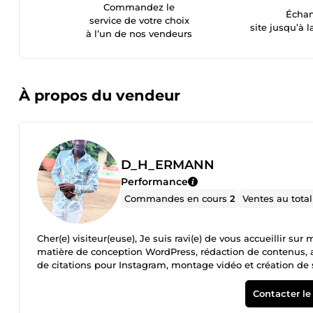
Commandez le
Échan
service de votre choix
site jusqu’à l
à l’un de nos vendeurs
À propos du vendeur
D_H_ERMANN
Performance
Commandes en cours
2
Ventes au tota
Cher(e) visiteur(euse), Je suis ravi(e) de vous accueillir su
matière de conception WordPress, rédaction de contenus, assi
de citations pour Instagram, montage vidéo et création de
passionné(e) par la création de sites web fonctionnels, in
sur une compréhension approfondie de vos besoins pour liv
Contacter le
J'ai une forte expérience dans la création de contenus enga