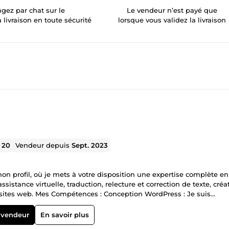
gez par chat sur le
Le vendeur n’est payé que
a livraison en toute sécurité
lorsque vous validez la livraison
l
20
Vendeur depuis
Sept. 2023
r mon profil, où je mets à votre disposition une expertise complète en
stance virtuelle, traduction, relecture et correction de texte, créa
 sites web. Mes Compétences : Conception WordPress : Je suis
tuitifs et esthétiques sur la plateforme WordPress. Mon approche se
rer un produit final qui dépasse vos attentes. Rédaction de Conten
 vendeur
En savoir plus
geants, qu'il s'agisse d'articles de blog, de copies pour sites web, 