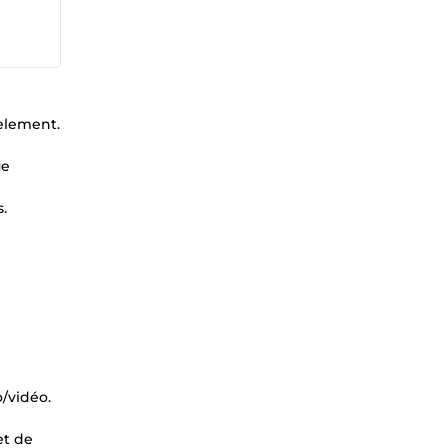
dèlement.
ue
.
o/vidéo.
et de