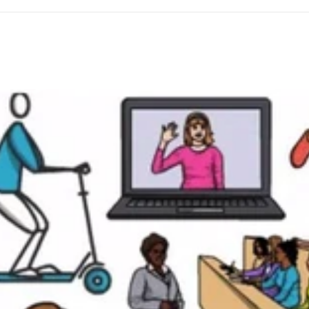
nçu pour captiver votre audience et véhiculer votre message de
er sur moi pour vous décharger des tâches administratives,
virtuel dédié à vous aider à optimiser votre temps et à atteindre vos
es langues] me permet de vous offrir des services de traduction de 
exte original sont préservés dans la langue cible. Relecture et Correc
uments soient impeccables du point de vue de la grammaire, de
unication professionnelle et sans faille. Création de Citations
 qui captent l'attention de votre audience sur les réseaux sociaux,
Vidéo : À l'aide d'outils de montage avancés, je transforme vos vid
erses plateformes. Création de Sites Web : En plus de la conception
 sur mesure, alignés sur vos objectifs spécifiques. Pourquoi Trava
 envers la satisfaction du client sont les piliers de mon approche
é de créer quelque chose d'extraordinaire. Si vous recherchez une
er dans votre parcours digital, je serais ravi(e) de discuter de la 
z pas à me contacter pour discuter de vos besoins spécifiques.