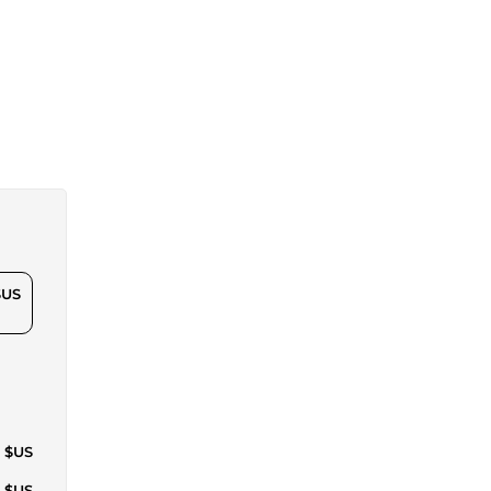
$US
7 $US
4 $US