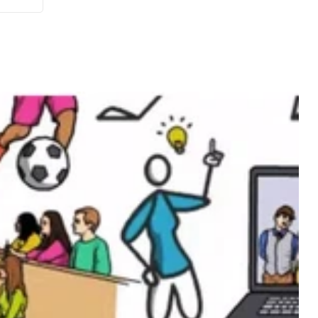
haute
tion
éos
 sur
iller
façon