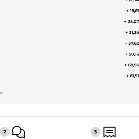
+ 18,8
+ 25,0
+ 31,3
+ 37,6
+ 50,1
+ 68,9
+ 81,5
nt