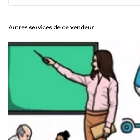
newsletters ou de supports marketing. Chaque texte est co
manière efficace. Assistance Virtuelle : Vous pouvez compt
organisationnelles et logistiques. Je suis votre partenaire 
objectifs. Traduction : Ma maîtrise des langues [indiquez l
qualité. Je m'assure que le ton, le style et l'intention du t
Autres services de ce vendeur
de Texte : Chaque mot compte. Je veille à ce que vos doc
l'orthographe et de la syntaxe, garantissant ainsi une comm
Instagram : Je crée des citations inspirantes et percutantes
renforçant ainsi votre présence et votre message. Montage 
en des œuvres captivantes, prêtes à être partagées sur div
WordPress, je suis également capable de créer des sites web
Avec Moi : Ma passion pour l'excellence et mon engagement
professionnelle. Chaque projet est une nouvelle opportunit
personne polyvalente, fiable et dévouée pour vous accompagn
dont je peux vous aider à atteindre vos objectifs. N'hésite