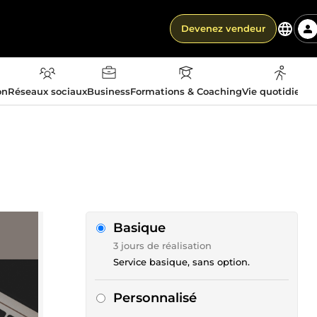
Devenez vendeur
on
Réseaux sociaux
Business
Formations & Coaching
Vie quotidienn
Basique
3 jours de réalisation
Service basique, sans option.
Personnalisé