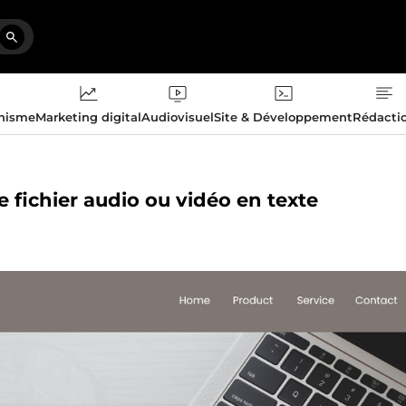
phisme
Marketing digital
Audiovisuel
Site & Développement
Rédacti
re fichier audio ou vidéo en texte