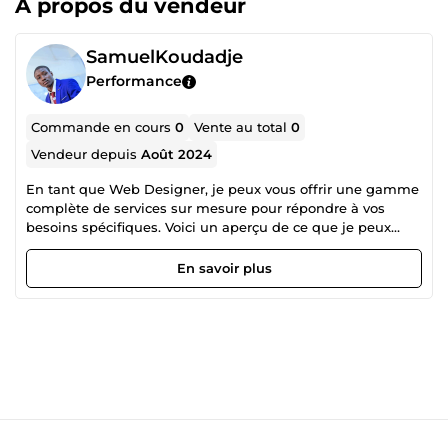
À propos du vendeur
SamuelKoudadje
Performance
Commande en cours
0
Vente au total
0
Vendeur depuis
Août 2024
En tant que Web Designer, je peux vous offrir une gamme
complète de services sur mesure pour répondre à vos
besoins spécifiques. Voici un aperçu de ce que je peux
faire pour vous : Création de Contenus Montage de vidéos
(YouTube, TikTok, Publicité) Conception graphique et mise
En savoir plus
en page professionnelle Optimisation pour le
référencement (SEO) Formation et Accompagnement
Sessions de formation sur des sujets clés Mentorat et
coaching personnalisé Transfert de compétences et
d'expertise Avec une expérience approfondie de 2 années
dans ce domaine, je mets mon expertise à votre service
pour vous aider à atteindre vos objectifs de manière
efficace et pérenne. N'hésitez pas à me contacter pour
discuter de vos besoins et obtenir un devis sur-mesure.