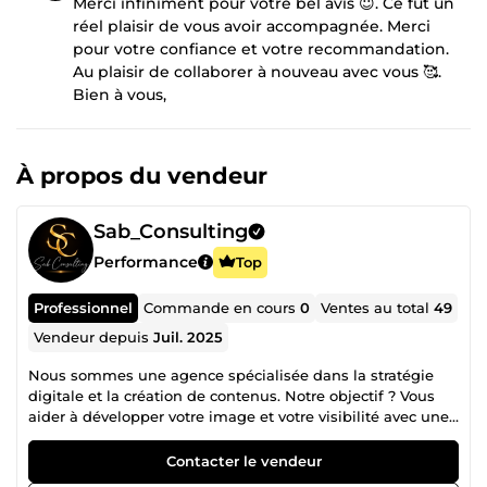
Merci infiniment pour votre bel avis 😇. Ce fut un
réel plaisir de vous avoir accompagnée. Merci
pour votre confiance et votre recommandation.
Au plaisir de collaborer à nouveau avec vous 🥰.
Bien à vous,
À propos du vendeur
Sab_Consulting
Performance
Top
Professionnel
Commande en cours
0
Ventes au total
49
Vendeur depuis
Juil. 2025
Nous sommes une agence spécialisée dans la stratégie
digitale et la création de contenus. Notre objectif ? Vous
aider à développer votre image et votre visibilité avec une
communication efficace et professionnelle. 🎯 Ce que nous
faisons : Création de contenus engageants pour vos
Contacter le vendeur
réseaux sociaux. Mise en place d’une communication