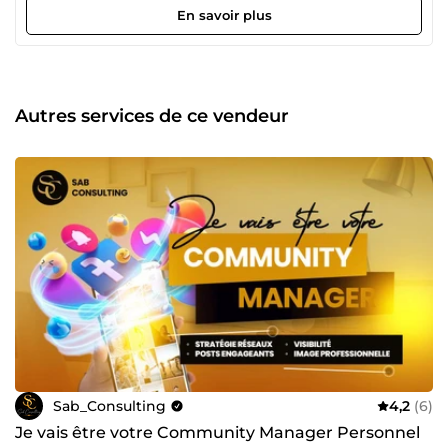
visuelle cohérente et professionnelle. Développement de
En savoir plus
stratégies digitales adaptées à votre activité et à vos
objectifs. 💡 Pourquoi travailler avec nous ? Parce que nous
misons sur des idées simples, efficaces et une vraie
implication dans chaque projet. Nous travaillons avec
sérieux, réactivité et créativité pour vous aider à obtenir
Autres services de ce vendeur
des résultats concrets. Avec Sab Consulting, vous avez un
partenaire sur qui compter pour faire évoluer votre
présence en ligne.
Sab_Consulting
4,2
(6)
Je vais être votre Community Manager Personnel