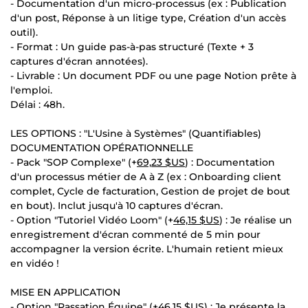
- Documentation d'un micro-processus (ex : Publication
d'un post, Réponse à un litige type, Création d'un accès
outil).
- Format : Un guide pas-à-pas structuré (Texte + 3
captures d'écran annotées).
- Livrable : Un document PDF ou une page Notion prête à
l'emploi.
Délai : 48h.
LES OPTIONS : "L'Usine à Systèmes" (Quantifiables)
DOCUMENTATION OPÉRATIONNELLE
- Pack "SOP Complexe" (+
69,23 $US
) : Documentation
d'un processus métier de A à Z (ex : Onboarding client
complet, Cycle de facturation, Gestion de projet de bout
en bout). Inclut jusqu'à 10 captures d'écran.
- Option "Tutoriel Vidéo Loom" (+
46,15 $US
) : Je réalise un
enregistrement d'écran commenté de 5 min pour
accompagner la version écrite. L'humain retient mieux
en vidéo !
MISE EN APPLICATION
- Option "Passation Équipe" (+
46,15 $US
) : Je présente la