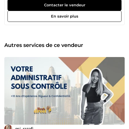
administration sans les contraintes d'un recrutement
Contacter le vendeur
classique. En tant que Bras Droit Virtuel (OBM), je ne me
contente pas d'exécuter des tâches : je bâtis les systèmes
En savoir plus
qui soutiennent votre réussite. Pourquoi me confier les
clés de votre organisation ? Depuis 2016, j'accompagne
des dirigeants pour transformer leur surcharge mentale en
une structure fluide et rentable. Mon approche repose sur
trois piliers : L'Efficacité systémique : Création de SOPs
Autres services de ce vendeur
(procédures) claires et documentation de vos process pour
rendre votre business scalable et facile à déléguer. La
sécurisation du cash-flow : Gestion rigoureuse de la
facturation et du recouvrement (suivi des impayés,
relances diplomatiques et assainissement de la trésorerie).
La sérénité opérationnelle : Gestion de projet, interface
clients/prestataires et pilotage d'outils (Notion, WordPress,
CRM) pour que rien ne soit laissé au hasard. Libérez 10h de
votre semaine dès maintenant Déléguez-moi les flux
chronophages et reprenez votre rôle de CEO. Ensemble,
nous optimiserons votre productivité pour que vous
puissiez vous concentrer exclusivement sur votre zone de
génie. Prêt(e) à passer à la vitesse supérieure ? Discutons
de vos besoins dès aujourd'hui !
mi_razafi