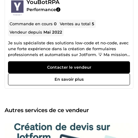
YouBotRPA
Performance
Commande en cours
0
Ventes au total
5
Vendeur depuis
Mai 2022
Je suis spécialiste des solutions low-code et no-code, avec
une forte expérience dans la création de formulaires
professionnels et automatisés sur JotForm. 💡 Ma mission :
simplifier les processus pour les TPE, PME et
indépendants afin qu’ils puissent se concentrer sur leur
Contacter le vendeur
cœur de métier, tout en offrant à leurs clients une
expérience fluide et moderne. 🔧 Ce que je propose :
En savoir plus
Création de formulaires sur JotForm (inscriptions, devis,
commandes, sondages, réservations) Intégrations
intelligentes (Google Sheets, CRM, Zapier/Make…)
Automatisations pour gagner du temps et réduire les
erreurs Conseils pratiques et accompagnement pour tirer
Autres services de ce vendeur
le meilleur parti de JotForm 🚀 Mon objectif : transformer
vos formulaires en véritables outils business performants,
fiables et simples à gérer. Toujours ravi d’échanger et de
construire des solutions concrètes et efficaces pour
répondre à vos besoins 👍