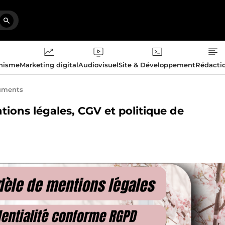
phisme
Marketing digital
Audiovisuel
Site & Développement
Rédacti
uments
tions légales, CGV et politique de