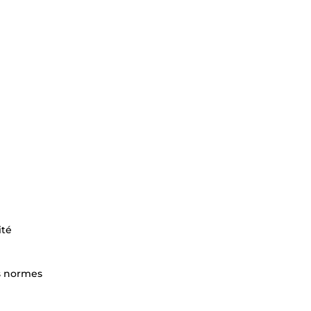
ité
es normes