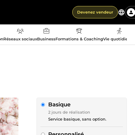
Devenez vendeur
on
Réseaux sociaux
Business
Formations & Coaching
Vie quotidienn
Basique
2 jours de réalisation
Service basique, sans option.
Personnalisé