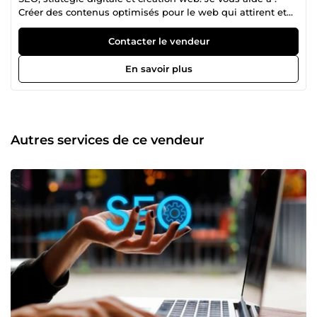
Créer des contenus optimisés pour le web qui attirent et
convertissent. Auditer votre site pour améliorer votre
visibilité sur Google. Développer votre présence sur les
Contacter le vendeur
réseaux sociaux grâce à des recommandations
stratégiques. Concevoir des sites web sur CMS
En savoir plus
personnalisé (me contacter directement pour ce type de
projet). Avec plus de 8 ans d’expérience, je combine
créativité, analyse et résultats concrets pour booster votre
projet. 🔍 Mon approche : stratégique, humaine et orientée
résultats 🛠 Mes outils : Semrush, Screaming Frog,
Autres services de ce vendeur
WordPress, DataStudio, Python 🚀 Mes plus : autonomie,
écoute, vision éditoriale, rigueur