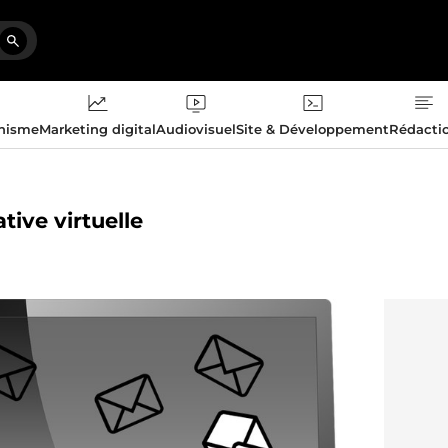
phisme
Marketing digital
Audiovisuel
Site & Développement
Rédacti
tive virtuelle