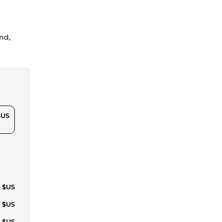
nd,
$US
0 $US
6 $US
3 $US