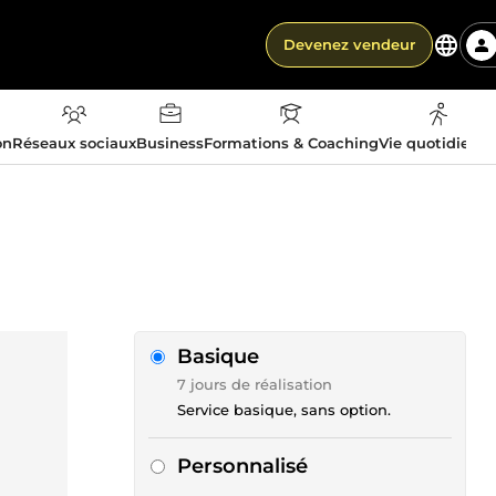
Devenez vendeur
on
Réseaux sociaux
Business
Formations & Coaching
Vie quotidienn
Basique
7 jours de réalisation
Service basique, sans option.
Personnalisé