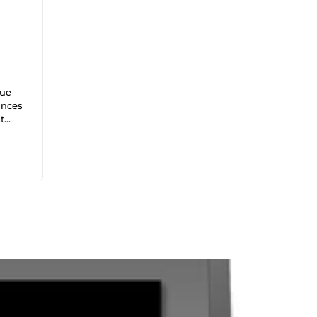
que
ances
t
vec