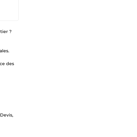
tier ?
ales.
ace des
Devis,