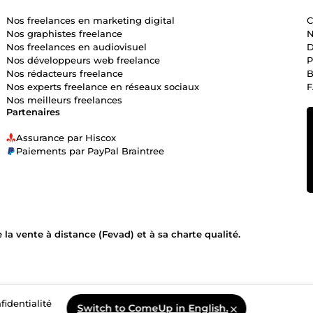
Nos freelances en marketing digital
C
Nos graphistes freelance
N
Nos freelances en audiovisuel
D
Nos développeurs web freelance
P
Nos rédacteurs freelance
B
Nos experts freelance en réseaux sociaux
Nos meilleurs freelances
Partenaires
Assurance par Hiscox
Paiements par PayPal Braintree
la vente à distance (Fevad) et à sa charte qualité.
fidentialité
Switch to ComeUp in English.