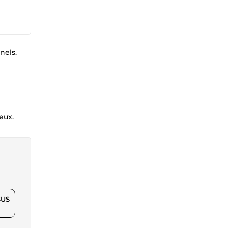
nels.
eux.
$US