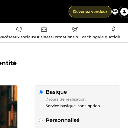
Devenez vendeur
on
Réseaux sociaux
Business
Formations & Coaching
Vie quotidienn
entité
Basique
7 jours de réalisation
Service basique, sans option.
Personnalisé