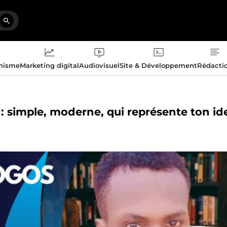
phisme
Marketing digital
Audiovisuel
Site & Développement
Rédacti
 : simple, moderne, qui représente ton id