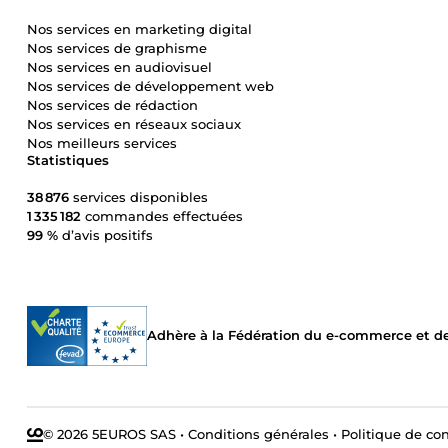
Nos services en marketing digital
Nos services de graphisme
Nos services en audiovisuel
Nos services de développement web
Nos services de rédaction
Nos services en réseaux sociaux
Nos meilleurs services
Statistiques
38 876
services disponibles
1 335 182
commandes effectuées
99 %
d’avis positifs
Adhère à la Fédération du e-commerce et de 
© 2026 5EUROS SAS
•
Conditions générales
•
Politique de con