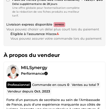
Délai supplémentaire de 28 jours
Une offre globale pour l'externalisation complète
de la rédaction de vos fiches produits au meilleur
tarif.
Livraison express disponible
EXPRESS
Vous pouvez choisir un délai plus court lors du paiement
Éligible à l’assurance Hiscox
Vous pouvez assurer votre commande lors du paiement
À propos du vendeur
MILSynergy
Performance
Professionnel
Commande en cours
0
Ventes au total
7
Vendeur depuis
Oct. 2023
Forte d’un parcours de secrétaire au sein de l’Ambassade
de France, puis d'une expérience marquante aux côtés de
juristes, j'apporte une rigueur absolue à votre structure. En