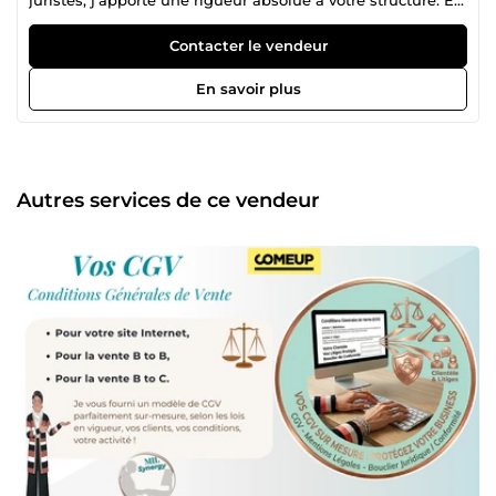
confiant vos projets à une copywritrice certifiée par LA
WAB travaillant en total distanciel depuis 2015, vous
Contacter le vendeur
bénéficiez d'une autonomie complète et de services
calibrés pour propulser votre activité. Faire appel à mes
En savoir plus
services vous apporte des bénéfices immédiats : =&gt;
Vente &amp; Impact : Vous obtenez des textes stratégiques
qui empruntent fidèlement votre voix, mêlant marketing
et rédaction pour atteindre précisément votre cible et vos
objectifs. =&gt; Sécurité &amp; Protection : Vous blindez
Autres services de ce vendeur
vos relations commerciales avec des Conditions Générales
de Vente (CGV) protectrices et conformes. J’interviens
directement auprès des dirigeants·tes et entrepreneurs·es
pour garantir des écrits performants et un cadre légal
maîtrisé. ✒️ COPYWRITING Mettre toutes les techniques
marketing, rédactionnelles, etc. au service de votre identité
pour concevoir des messages percutants qui captent votre
cible. - Pages web intégrales - Mailing de prospection, e-
mailing de fidélisation et newsletters - Articles de blog et
articles LinkedIn optimisés pour le référencement (SEO) -
Fiches produits e-commerce ⌨️ SECRÉTARIAT La rédaction
de vos documents contractuels indispensables,
entièrement personnalisés selon vos besoins. Conditions
Générales de Vente (CGV) sur-mesure : un document