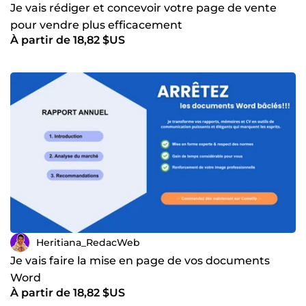
personnalisée : chaque projet est unique et traité avec
Je vais rédiger et concevoir votre page de vente
soin. ✅ Tarifs accessibles : 15€/heure (ou forfaits adaptés
pour vendre plus efficacement
selon vos projets). ✅ Réactivité &amp; communication
À partir de 18,82 $US
fluide : réponse garantie sous 24h. 📩 Prêt à booster votre
projet digital ? Contactez-moi dès aujourd’hui pour
discuter de vos besoins. Ensemble, nous définirons un
plan d’action concret afin de transformer vos idées en
résultats tangibles. 👉 Votre succès en ligne commence ici.
Heritiana_RedacWeb
Je vais faire la mise en page de vos documents
Word
À partir de 18,82 $US