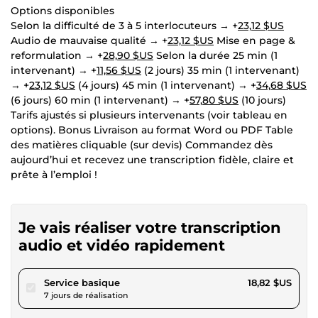
Options disponibles
Selon la difficulté de 3 à 5 interlocuteurs → +
23,12 $US
Audio de mauvaise qualité → +
23,12 $US
Mise en page &
reformulation → +
28,90 $US
Selon la durée 25 min (1
intervenant) → +
11,56 $US
(2 jours) 35 min (1 intervenant)
→ +
23,12 $US
(4 jours) 45 min (1 intervenant) → +
34,68 $US
(6 jours) 60 min (1 intervenant) → +
57,80 $US
(10 jours)
Tarifs ajustés si plusieurs intervenants (voir tableau en
options). Bonus Livraison au format Word ou PDF Table
des matières cliquable (sur devis) Commandez dès
aujourd’hui et recevez une transcription fidèle, claire et
prête à l’emploi !
Je vais réaliser votre transcription
audio et vidéo rapidement
pour 17,34 $US
Service basique
18,82 $US
7 jours de réalisation