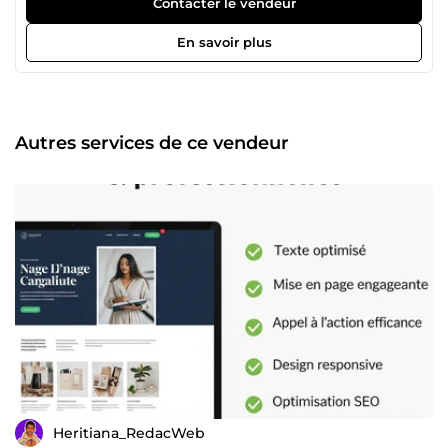
Contacter le vendeur
avoir une présence en ligne professionnelle, efficace et
rentable. Je suis Heritiana, développeur web et rédacteur
En savoir plus
SEO, avec une double expertise en conception de sites
modernes et en création de contenus optimisés pour le
référencement. À travers mes services, je mets en avant
trois piliers fondamentaux : qualité, créativité et
satisfaction client. 🎯 Ma mission Vous offrir une solution
Autres services de ce vendeur
digitale sur-mesure qui vous permet : D’avoir un site web
attractif, rapide et adapté à vos besoins. D’attirer plus de
clients grâce à une rédaction optimisée SEO. De valoriser
vos contenus avec une mise en forme professionnelle. 🛠️
Mes services 🌐 Développement web : Création de sites
vitrines modernes et responsives. Optimisation technique
(sécurité, vitesse, compatibilité mobile). ✍️ Rédaction web
&amp; SEO : Articles de blog optimisés Google. Pages de
vente et fiches produits persuasives. Correction et relecture
professionnelles de vos textes. 🎨 Design &amp; mise en
page : Création de visuels professionnels pour vos
contenus. Mise en forme de documents (Word, PDF,
présentations). 🌟 Pourquoi travailler avec moi ? ✅
Expertise polyvalente : développement web + rédaction
SEO + mise en page. ✅ Solutions clé en main : un seul
Heritiana_RedacWeb
interlocuteur pour plusieurs besoins. ✅ Approche