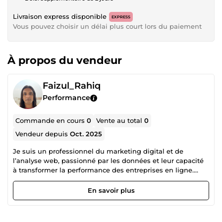
Livraison express disponible
EXPRESS
Vous pouvez choisir un délai plus court lors du paiement
À propos du vendeur
Faizul_Rahiq
Performance
Commande en cours
0
Vente au total
0
Vendeur depuis
Oct. 2025
Je suis un professionnel du marketing digital et de
l’analyse web, passionné par les données et leur capacité
à transformer la performance des entreprises en ligne.
Mon objectif est d’aider les entreprises à comprendre le
comportement de leurs utilisateurs et à prendre des
En savoir plus
décisions basées sur des données fiables. Je me spécialise
dans l’implémentation et la gestion d’outils d’analyse tels
que Google Tag Manager et Google Analytics, ainsi que