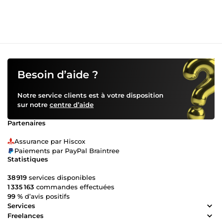
dans la configuration du suivi des conversions pour
différentes plateformes publicitaires. Grâce à ces outils, je
peux mettre en place des systèmes de suivi précis qui
permettent de mesurer les performances des campagnes
marketing et d’optimiser les résultats. Je travaille
également avec le suivi côté serveur, l’intégration d’API
marketing et la collecte de données pour les sites e-
commerce et les services en ligne. Mon approche consiste
Besoin d’aide ?
à créer des solutions de tracking propres, organisées et
adaptées aux besoins spécifiques de chaque client.
Notre service clients est à votre disposition
Sérieux, méthodique et attentif aux détails, je m’engage à
sur notre
centre d’aide
fournir un travail de qualité et à maintenir une
communication claire avec mes clients. Mon objectif est de
Partenaires
construire des collaborations durables tout en aidant les
entreprises à exploiter pleinement le potentiel de leurs
Assurance par Hiscox
données.
Paiements par PayPal Braintree
Statistiques
38 919
services disponibles
1 335 163
commandes effectuées
99 %
d’avis positifs
Services
Freelances