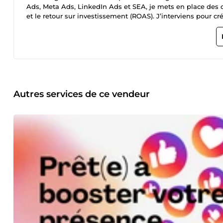
Ads, Meta Ads, LinkedIn Ads et SEA, je mets en place des c
et le retour sur investissement (ROAS). J’interviens pour c
cible, et optimisées pour maximiser la génération de prospe
acquisition (CPA) tout en augmentant ta visibilité sur les 
teste et ajuste en continu les annonces, les audiences et l
Google Ads, à la puissance sociale de Meta Ads, ou à la pré
d’acquisition sur-mesure. J’accompagne mes clients, prin
prospects et la maximisation de leur ROAS, sans jargon inuti
puisses suivre facilement les résultats et identifier les axe
contribué à augmenter les performances publicitaires de p
Autres services de ce vendeur
ciblant les audiences les plus qualifiées ! Prêt·e à boost
de leads, de prospects, et de ventes ? Contacte-moi pour co