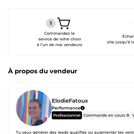
Commandez le
Échan
service de votre choix
site jusqu’à l
à l’un de nos vendeurs
À propos du vendeur
ElodieFatoux
Performance
Professionnel
Commande en cours
0
Tu veux générer des leads qualifiés ou augmenter tes vente