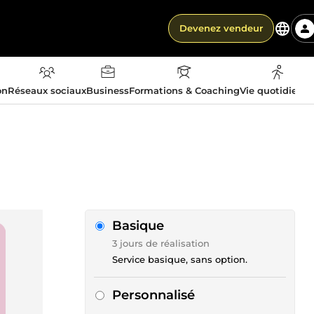
Devenez vendeur
on
Réseaux sociaux
Business
Formations & Coaching
Vie quotidienn
Basique
3 jours de réalisation
Service basique, sans option.
Personnalisé