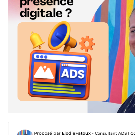
Proposé par
ElodieFatoux
•
Consultant ADS | G