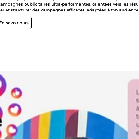
ampagnes publicitaires ultra-performantes, orientées vers les résu
réer et structurer des campagnes efficaces, adaptées à ton audience
cts et la conversion. Mon objectif est de réduire ton coût par
canaux les plus pertinents. Grâce à une analyse fine des performance
En savoir plus
es stratégies pour garantir un impact maximal. Que ce soit grâce à
cision B2B de LinkedIn Ads, je déploie pour toi des stratégies
cipalement PME et e-commerçants, dans la génération rapide de
le. Je délivre aussi des reportings clairs et exploitables, pour que
s de croissance. Après trois ans d’expérience en SEA et Social Ads, j’
lus d’une dizaine de sociétés, en pilotant des budgets adaptés et 
er tes campagnes Google Ads, Meta Ads, et LinkedIn Ads pour obtenir
nstruire ensemble une stratégie publicitaire efficace et rentable.