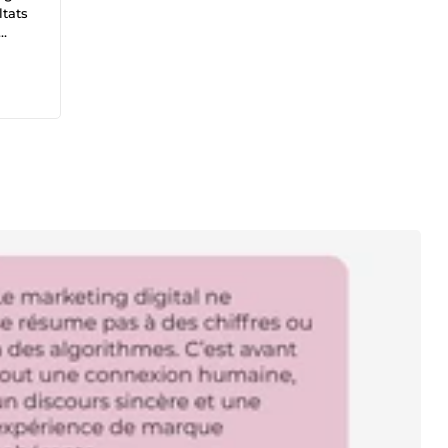
ltats
s, je
 tu
ai
en
 plus