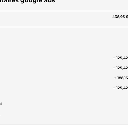
itaires google ads
438,95 
+ 125,4
+ 125,4
+ 188,1
+ 125,4
nt
t