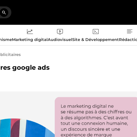
phisme
Marketing digital
Audiovisuel
Site & Développement
Rédacti
licitaires
ires google ads