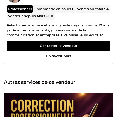
Professionnel
Commande en cours
0
Ventes au total
94
Vendeur depuis
Mars 2016
Relectrice-correctrice et audiotypiste depuis plus de 10 ans,
j’aide auteurs, étudiants, professionnels de la
communication et entreprises à valoriser leurs écrits et
leurs enregistrements. Mon parcours dans l’édition, le
journalisme et la transcription m’a appris que chaque mot,
Contacter le vendeur
chaque nuance, peut transformer la perception d’un
message. 📚 Correction professionnelle : je chasse les
En savoir plus
fautes, les maladresses et les incohérences pour un texte
fluide, clair et agréable à lire. 🎧 Transcription audio et
vidéo : j’assure une retranscription fidèle, précise et
confidentielle de vos cours, interviews, réunions ou
conférences. Fiabilité, respect des délais et qualité soignée
Autres services de ce vendeur
sont mes priorités. Parce que vos écrits parlent pour vous,
je veille à ce qu’ils reflètent parfaitement votre image. 📩
Contactez-moi dès aujourd’hui — et faisons en sorte que
vos mots aient tout l’impact qu’ils méritent.