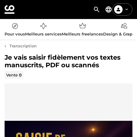
Pour vous
Meilleurs services
Meilleurs freelances
Design & Graph
Transcription
Je vais saisir fidèlement vos textes
manuscrits, PDF ou scannés
Vente
0