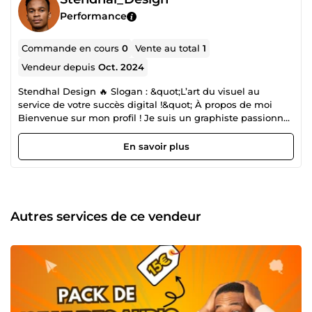
Performance
Commande en cours
0
Vente au total
1
Vendeur depuis
Oct. 2024
Stendhal Design 🔥 Slogan : &quot;L’art du visuel au
service de votre succès digital !&quot; À propos de moi
Bienvenue sur mon profil ! Je suis un graphiste passionné
et créateur de produits digitaux, spécialisé dans la
conception visuelle et la vente de ressources numériques
En savoir plus
de haute qualité. Mon objectif est de donner vie à vos
idées en créant des designs uniques et percutants, ainsi
que des produits prêts à l’emploi pour booster votre
activité. Mes services en graphisme ✔ Identité visuelle
(logos, branding, cartes de visite…) ✔ Supports marketing
Autres services de ce vendeur
(flyers, brochures, bannières web, affiches…) ✔ Web design
(miniatures YouTube, templates de sites, visuels réseaux
sociaux…) ✔ Illustration &amp; Motion Design (illustrations
personnalisées, animations…) Mes produits digitaux en
vente 📂 Templates &amp; Mockups (présentations,
modèles de CV, mockups de produits…) 📂 Kits graphiques
(pack d’icônes, éléments UI/UX, overlays pour streamers…)