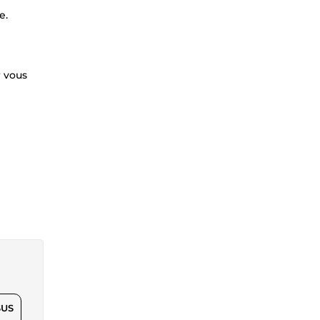
e.
r vous
$US