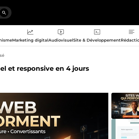
phisme
Marketing digital
Audiovisuel
Site & Développement
Rédacti
isé
nel et responsive en 4 jours