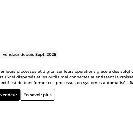
Vendeur depuis
Sept. 2025
 leurs processus et digitaliser leurs opérations grâce à des soluti
rs Excel dispersés et les outils mal connectés ralentissent la croiss
ectif est de transformer ces processus en systèmes automatisés, fi
tion de tâches répétitives avec Python (Excel, CSV, données métier)
 APIs) ✔ Développement d’applications métier sur mesure avec Dj
 vendeur
En savoir plus
misation SEO technique et performance des sites web ✔ Mise en pl
e Analyse précise de votre besoin Proposition d’une solution adapté
dation Livraison + accompagnement Pourquoi travailler avec moi ?
ons adaptées aux besoins des entreprises Code propre, structuré et