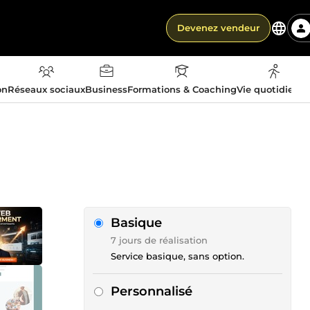
Devenez vendeur
on
Réseaux sociaux
Business
Formations & Coaching
Vie quotidienn
Basique
7 jours de réalisation
Service basique, sans option.
Personnalisé