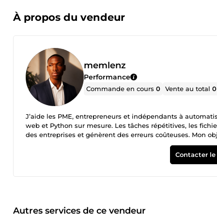
À propos du vendeur
memlenz
Performance
Commande en cours
0
Vente au total
0
J’aide les PME, entrepreneurs et indépendants à automatiser
web et Python sur mesure. Les tâches répétitives, les fichie
des entreprises et génèrent des erreurs coûteuses. Mon obj
et évolutifs. Ce que je peux faire pour vous : ✔ Automatisa
Extraction et traitement de données web (web scraping et
Contacter le
✔ Création de sites web professionnels et rapides ✔ Opti
d’outils internes pour la gestion d’entreprise Mon approch
simple Développement propre et maintenable Tests et vali
Approche orientée résultat et automatisation réelle Soluti
évolutif Communication claire et suivi du projet
Autres services de ce vendeur