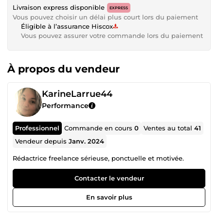
Livraison express disponible
EXPRESS
Vous pouvez choisir un délai plus court lors du paiement
Éligible à l’assurance Hiscox
Vous pouvez assurer votre commande lors du paiement
À propos du vendeur
KarineLarrue44
Performance
Professionnel
Commande en cours
0
Ventes au total
41
Vendeur depuis
Janv. 2024
Rédactrice freelance sérieuse, ponctuelle et motivée.
Contacter le vendeur
En savoir plus