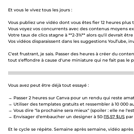
Et vous le vivez tous les jours :
Vous publiez une vidéo dont vous êtes fier 12 heures plus t
Vous voyez vos concurrents avec des contenus moyens expl
Votre taux de clics stagne à **2-3%** alors qu'il devrait être
Vos vidéos disparaissent dans les suggestions YouTube, inv
C'est frustrant, je sais. Passer des heures à créer du cont
tout s'effondre à cause d'une miniature qui ne fait pas le p
::::::::::::::::::::::::::::::::::::::::::::::::::::::::::::::::::::::::::::::::::::::::::::::::::::::::::::::::::::::::::::::::::::::::::::
Vous avez peut être déjà tout essayé :
→ Passer 2 heures sur Canva pour un rendu qui reste ama
→ Utiliser des templates gratuits et ressembler à 10 000 a
→ Vous dire "la prochaine sera mieux" (spoiler : elle ne l'es
→ Envisager d'embaucher un designer à 50-
115,57 $US
par 
Et le cycle se répète. Semaine après semaine, vidéo aprè