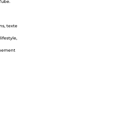
Tube.
ns, texte
festyle,
nnement