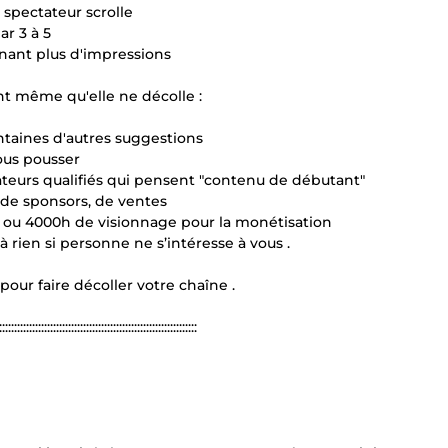
 spectateur scrolle
ar 3 à 5
nnant plus d'impressions
t même qu'elle ne décolle :
ntaines d'autres suggestions
vous pousser
ctateurs qualifiés qui pensent "contenu de débutant"
 de sponsors, de ventes
s ou 4000h de visionnage pour la monétisation
 rien si personne ne s’intéresse à vous .
 pour faire décoller votre chaîne .
::::::::::::::::::::::::::::::::::::::::::::::::::::::::::::::::::