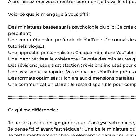
Alors laissez-moi vous montrer comment je travaille et po
Voici ce que je m'engage à vous offrir
Des miniatures basées sur la psychologie du clic : Je crée 
percutant)
Une compréhension profonde de YouTube : Je connais les 
tutoriels, vlogs...)
Une approche personnalisée : Chaque miniature YouTube
Une identité visuelle cohérente : Je crée des miniature
Des révisions jusqu'à satisfaction : révisions incluses pou
Une livraison ultra-rapide : Vos miniatures YouTube prêt
Des formats optimisés : Fichiers aux dimensions parfaites 
Une communication claire : Je reste disponible pour compr
::::::::::::::::::::::::::::::::::::::::::::::::::::::::::::::::::::::::::::::::::::::::::::::::::::::::::::::::::::::::::::::::::::::::::::
Ce qui me différencie :
Je ne fais pas du design générique : J'analyse votre niche
Je pense "clic" avant "esthétique" : Une belle miniature qu
Je teste mentalement chaque élément : Chaque couleur, c