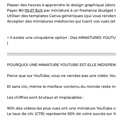
Passer des heures à apprendre le design graphique (alors
Payer 80-
115,57 $US
par miniature à un freelance (budget i
Utiliser des templates Canva génériques (qui vous rendent
Accepter des miniatures médiocres qui tuent vos vues (et
> Il existe une cinquième option : Des MINIATURES YOUTUB
)
::::::::::::::::::::::::::::::::::::::::::::::::::::::::::::::::::::::::::::::::::::::::::::::::::::::::::::::::::::::::::::::::::::::::::::
POURQUOI UNE MINIATURE YOUTUBE EST-ELLE INDISPEN
Parce que sur YouTube, vous ne vendez pas une vidéo. Vou
Et sans clic, même le meilleur contenu du monde reste inv
Les chiffres sont brutaux et implacables :
90% des vidéos les plus vues ont une miniature YouTube 
Le taux de clic (CTR) représente 50% de votre succès sur Y