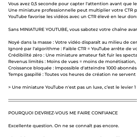
Vous avez 0,5 seconde pour capter l'attention avant que le
Une miniature professionnelle peut multiplier votre CTR p
YouTube favorise les vidéos avec un CTR élevé en leur do
Sans MINIATURE YOUTUBE, vous sabotez votre chaîne avan
Noyé dans la masse : Votre vidéo disparaît au milieu de ce
Ignoré par l'algorithme : Faible CTR = YouTube arrête de 
Crédibilité zéro : Une miniature amateur fait fuir les spe
Revenus limités : Moins de vues = moins de monétisation,
Croissance bloquée : Impossible d'atteindre 1000 abonné
Temps gaspillé : Toutes vos heures de création ne servent à
> Une miniature YouTube n'est pas un luxe, c’est le levier 1
::::::::::::::::::::::::::::::::::::::::::::::::::::::::::::::::::::::::::::::::::::::::::::::::::::::::::::::::::::::::::::::::::::::::::::
POURQUOI DEVRIEZ-VOUS ME FAIRE CONFIANCE
Excellente question. On ne se connaît pas encore.