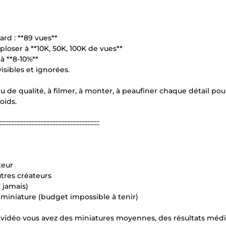
ard : **89 vues**
oser à **10K, 50K, 100K de vues**
 à **8-10%**
isibles et ignorées.
enu de qualité, à filmer, à monter, à peaufiner chaque détail po
oids.
::::::::::::::::::::::::::::::::::::::::::::::::::::::::::::::::::
teur
utres créateurs
t jamais)
miniature (budget impossible à tenir)
s vidéo vous avez des miniatures moyennes, des résultats médi