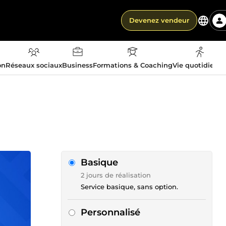
Devenez vendeur
on
Réseaux sociaux
Business
Formations & Coaching
Vie quotidienn
Basique
2 jours de réalisation
Service basique, sans option.
Personnalisé