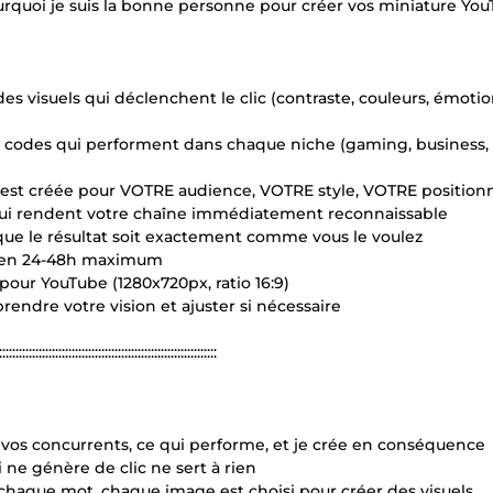
urquoi je suis la bonne personne pour créer vos miniature You
des visuels qui déclenchent le clic (contraste, couleurs, émotio
codes qui performent dans chaque niche (gaming, business, li
 est créée pour VOTRE audience, VOTRE style, VOTRE positio
s qui rendent votre chaîne immédiatement reconnaissable
r que le résultat soit exactement comme vous le voulez
es en 24-48h maximum
pour YouTube (1280x720px, ratio 16:9)
endre votre vision et ajuster si nécessaire
::::::::::::::::::::::::::::::::::::::::::::::::::::::::::::::::::
, vos concurrents, ce qui performe, et je crée en conséquence
i ne génère de clic ne sert à rien
haque mot, chaque image est choisi pour créer des visuels