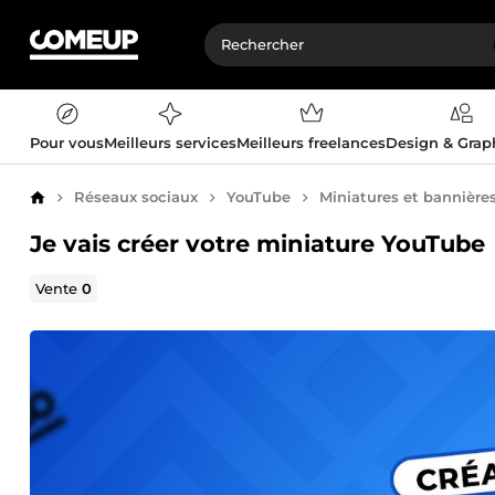
Pour vous
Meilleurs services
Meilleurs freelances
Design & Gra
Réseaux sociaux
YouTube
Miniatures et bannière
Accueil
Je vais créer votre miniature YouTube
Vente
0