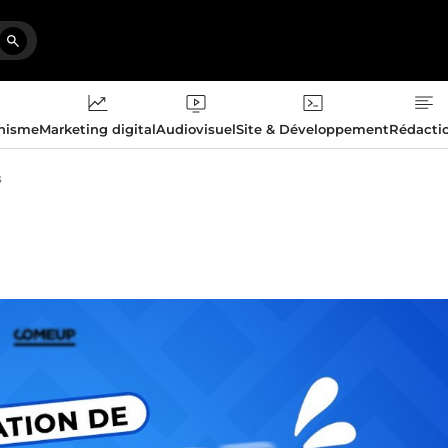
phisme
Marketing digital
Audiovisuel
Site & Développement
Rédacti
s