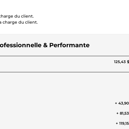
charge du client.
 charge du client.
rofessionnelle & Performante
125,43 
+ 43,9
+ 81,5
+ 119,1