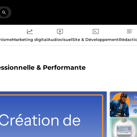
phisme
Marketing digital
Audiovisuel
Site & Développement
Rédacti
essionnelle & Performante