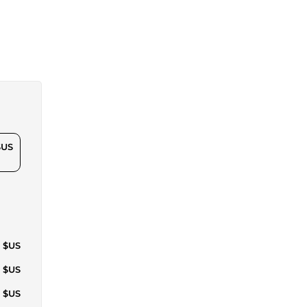
$US
0 $US
3 $US
5 $US