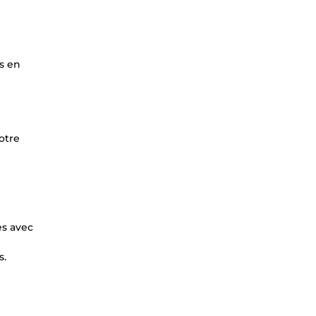
s en
otre
es avec
s.