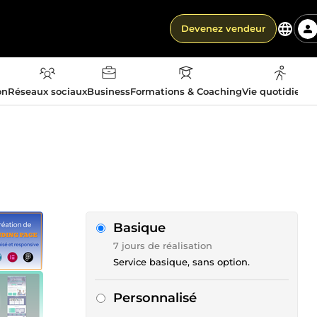
Devenez vendeur
on
Réseaux sociaux
Business
Formations & Coaching
Vie quotidienn
Basique
7 jours de réalisation
Service basique, sans option.
Personnalisé