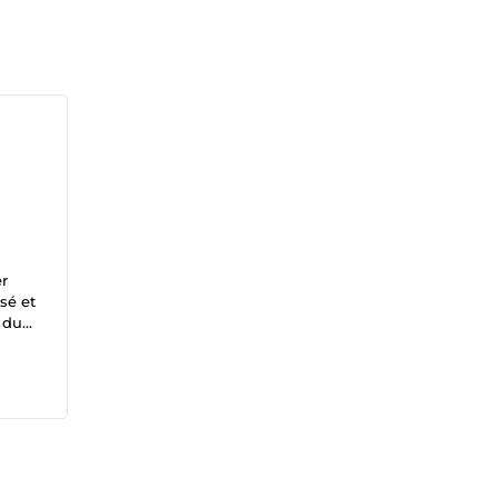
er
sé et
r du