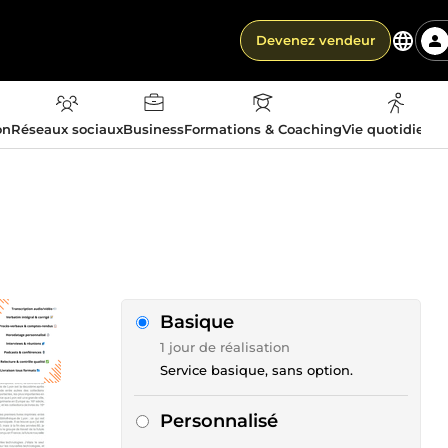
Devenez vendeur
on
Réseaux sociaux
Business
Formations & Coaching
Vie quotidienn
Basique
1 jour de réalisation
Service basique, sans option.
Personnalisé