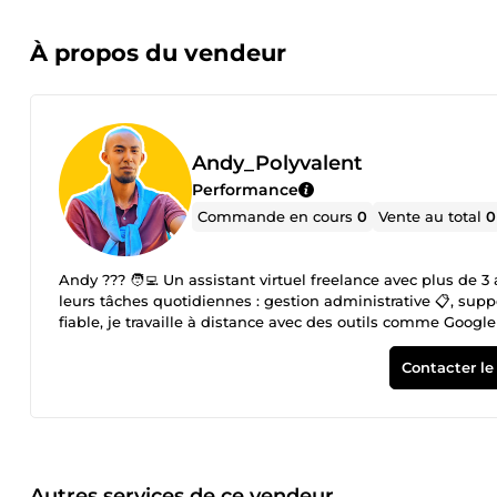
À propos du vendeur
Andy_Polyvalent
Performance
Commande en cours
0
Vente au total
0
Andy ??? 🧑‍💻 Un assistant virtuel freelance avec plus de 
leurs tâches quotidiennes : gestion administrative 📋, suppo
fiable, je travaille à distance avec des outils comme Googl
temps ⏱️ et optimiser votre productivité 🚀
Contacter le
Autres services de ce vendeur