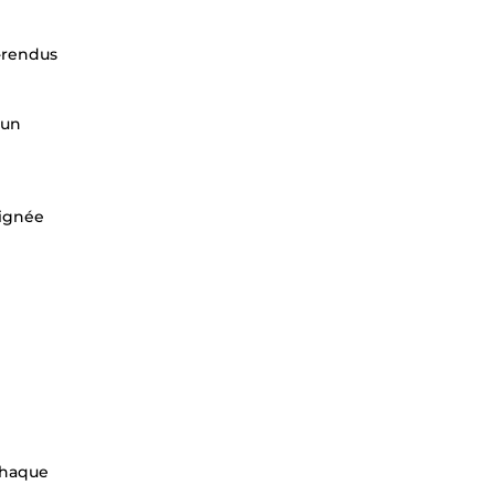
-rendus
 un
oignée
 chaque