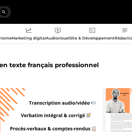
phisme
Marketing digital
Audiovisuel
Site & Développement
Rédacti
 en texte français professionnel