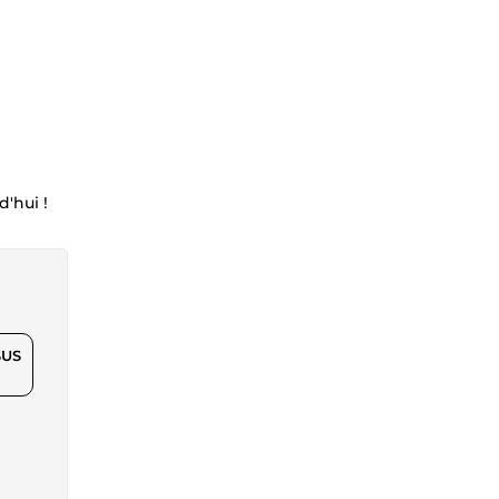
'hui !
$US