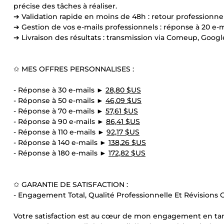
précise des tâches à réaliser.
➔ Validation rapide en moins de 48h : retour professionn
➔ Gestion de vos e-mails professionnels : réponse à 20 e-mai
➔ Livraison des résultats : transmission via Comeup, Goog
✩ MES OFFRES PERSONNALISES :
- Réponse à 30 e-mails ►
28,80 $US
- Réponse à 50 e-mails ►
46,09 $US
- Réponse à 70 e-mails ►
57,61 $US
- Réponse à 90 e-mails ►
86,41 $US
- Réponse à 110 e-mails ►
92,17 $US
- Réponse à 140 e-mails ►
138,26 $US
- Réponse à 180 e-mails ►
172,82 $US
✩ GARANTIE DE SATISFACTION :
- Engagement Total, Qualité Professionnelle Et Révisions Of
Votre satisfaction est au cœur de mon engagement en tant 