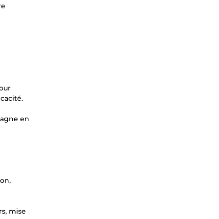
re
our
cacité.
 gagne en
ion,
rs, mise