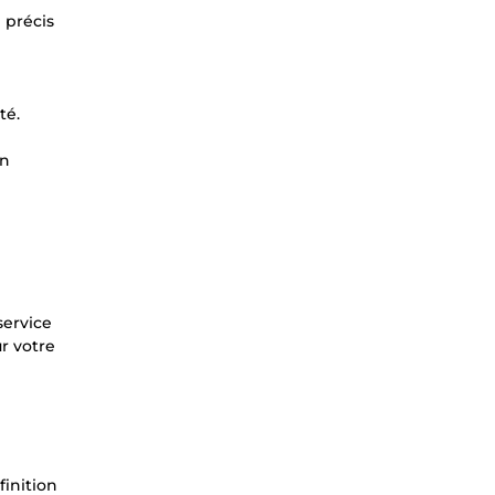
i précis
té.
un
service
r votre
finition