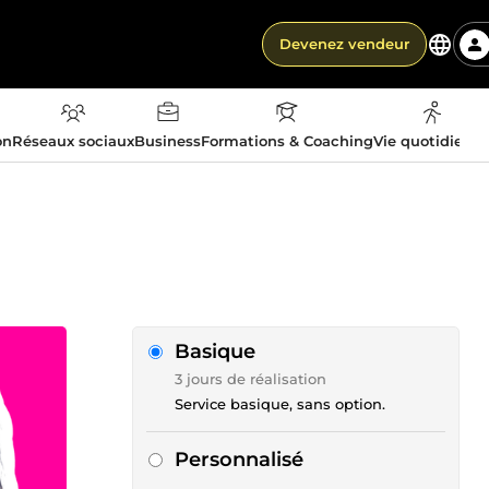
Devenez vendeur
on
Réseaux sociaux
Business
Formations & Coaching
Vie quotidienn
Basique
3 jours de réalisation
Service basique, sans option.
Personnalisé