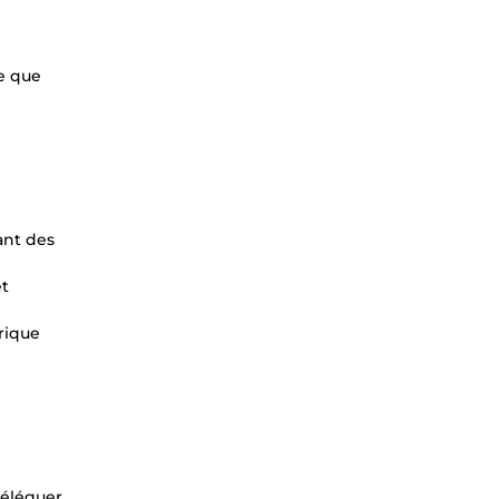
ce que
ant des
et
rique
déléguer.