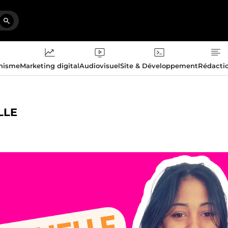
phisme
Marketing digital
Audiovisuel
Site & Développement
Rédacti
LLE