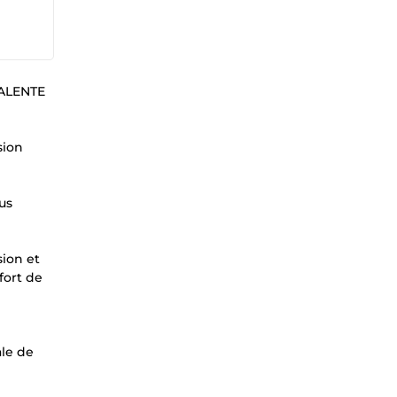
ALENTE
sion
us
sion et
fort de
ale de