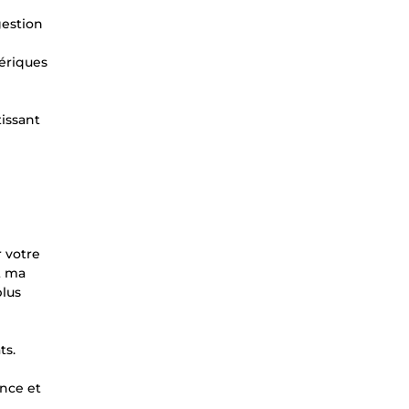
gestion
mériques
tissant
 votre
t ma
plus
ts.
ance et