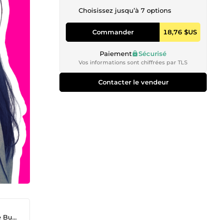
Choisissez jusqu’à 7 options
Commander
18,76 $US
Paiement
Sécurisé
Vos informations sont chiffrées par TLS
Contacter le vendeur
ess !