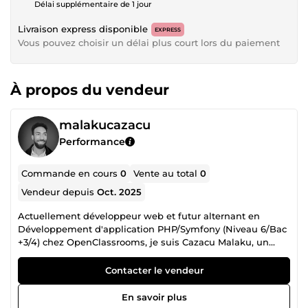
Délai supplémentaire de 1 jour
Livraison express disponible
EXPRESS
Vous pouvez choisir un délai plus court lors du paiement
À propos du vendeur
malakucazacu
Performance
Commande en cours
0
Vente au total
0
Vendeur depuis
Oct. 2025
Actuellement développeur web et futur alternant en
Développement d'application PHP/Symfony (Niveau 6/Bac
+3/4) chez OpenClassrooms, je suis Cazacu Malaku, un
professionnel passionné de 30 ans en quête de projets
concrets et stimulants. Mon objectif est de m'investir
Contacter le vendeur
pleinement, de monter rapidement en compétence sur les
frameworks modernes comme Symfony et de contribuer
En savoir plus
activement au succès de vos projets. Fort d'une formation