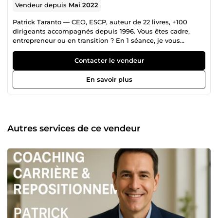
Vendeur depuis
Mai 2022
Patrick Taranto — CEO, ESCP, auteur de 22 livres, +100
dirigeants accompagnés depuis 1996. Vous êtes cadre,
entrepreneur ou en transition ? En 1 séance, je vous
apporte ce que la plupart cherchent pendant des mois : 🎯
Une vision claire de votre prochaine étape 🎯 Un pitch qui
Contacter le vendeur
convertit (entretien, levée, vente) 🎯 Un plan d'action
30/60/90 jours activable dès demain Mes spécialités : 🔹
En savoir plus
Coaching carrière &amp; reconversion (pitch, CV, LinkedIn,
négociation salariale) 🔹 Accompagnement CEO /
solopreneur (offre, pricing, acquisition de leads) 🔹 Audit
stratégique flash 30 min 🔹 Automatisation IA pour gagner
10h/semaine Pourquoi moi ? 35 ans en direction,
Autres services de ce vendeur
recrutement, marketing et stratégie. Missions
internationales. Approche directe, structurée, orientée
résultats — pas de bla-bla. ✅ Résultats concrets attendus :
✔ Vision claire de vos priorités ✔ Argumentaire pro solide
✔ Plan d'action efficace ✔ Recentrage mental et
énergétique 📩 Avant de commander : envoyez-moi un
message décrivant votre situation, je vous confirme la
formule la plus adaptée sous 4h.