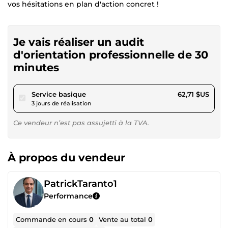
vos hésitations en plan d'action concret !
Je vais réaliser un audit
d'orientation professionnelle de 30
minutes
pour 57,80 $US
Service basique
62,71 $US
3 jours de réalisation
Ce vendeur n’est pas assujetti à la TVA.
À propos du vendeur
PatrickTaranto1
Performance
Commande en cours
0
Vente au total
0