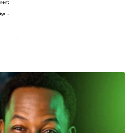
nent
igner
J'ai
sfait
ne
osent
stent
font
ign
aîne
uses
 0
ez
it
est
RE
e