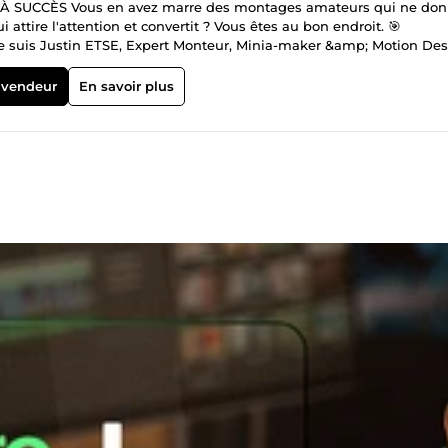
UCCÈS Vous en avez marre des montages amateurs qui ne don
ttire l'attention et convertit ? Vous êtes au bon endroit. 🎯
 suis Justin ETSE, Expert Monteur, Minia-maker &amp; Motion Des
 ✅ Je suis moi-même YouTubeur actif (je CONNAIS les algorithmes) ✅ 
s de vues ✅ Je maîtrise les codes qui font VRAIMENT décoller une
 vendeur
En savoir plus
mps sous 5min) ✅ Je ne dors pas tant que vous n'êtes pas 100% sati
rt des monteurs font juste... du montage. Moi, je vous donne u
nt (grâce à mon expérience YouTubeur) → Des miniatures qui expl
nnent votre audience du début à la fin → Des Shorts viraux qui boo
oyées dans la masse. Elles PERFORMENT. Elles CONVERTISSENT. Elles 
 🚀 MES SERVICES : 🎥 Montage Vidéo Professionnel (Motion Des
 📱 Montage de Shorts ultra-dynamiques 🔧 Gestion Complète de Ch
be (titres, SEO, rétention) ━━━━━━━━━━━━━━━━━━━━━━━━━━━━━━━━ 💎
 Express (souvent sous 24-48h) ✓ Communication Ultra-Rapide
Qualité Professionnelle Garantie (ou remboursé) ✓ Révisions incl
e qui fonctionne) ✓ Prix transparent, zéro surprise 🎯 &quot;Mais
r ?&quot; Bonne question. Voici la vérité : Un montage amateur =
s qui performent = croissance rapide = ROI immédiat Vous n'achet
 de votre chaîne. Et franchement... Combien vaut une vidéo qui fa
 fidèle grâce à vos contenus de qualité ? Le prix de mes services 
━━━━━━━━━━━━━━━━━━━━━━━━━━━━━━━━ ⚡ CE QUI SE PASSE APRÈS VOT
 à 30min ou voir 5min minimum) 2️⃣ On discute de votre vision (j
oogle Drive, WeTransfer, etc.) 4️⃣ Je crée votre chef-d'œuvre (avec
 bluffé) 6️⃣ Révisions si besoin (jusqu'à satisfaction totale) 7️⃣ Vous